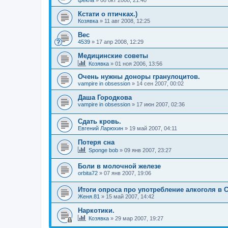
фекла
»
08 окт 2008, 21:40
Кстати о птичках.)
Козявка
»
11 авг 2008, 12:25
Вес
4539
»
17 апр 2008, 12:29
Медицинские советы
Козявка
»
01 ноя 2006, 13:56
Очень нужны доноры гранулоцитов.
vampire in obsession
»
14 сен 2007, 00:02
Даша Городкова
vampire in obsession
»
17 июн 2007, 02:36
Сдать кровь.
Евгений Ларюхин
»
19 май 2007, 04:11
Потеря сна
Sponge bob
»
09 янв 2007, 23:27
Боли в молочной железе
orbita72
»
07 янв 2007, 19:06
Итоги опроса про употребление алкоголя в 
Женя.81
»
15 май 2007, 14:42
Наркотики.
Козявка
»
29 мар 2007, 19:27