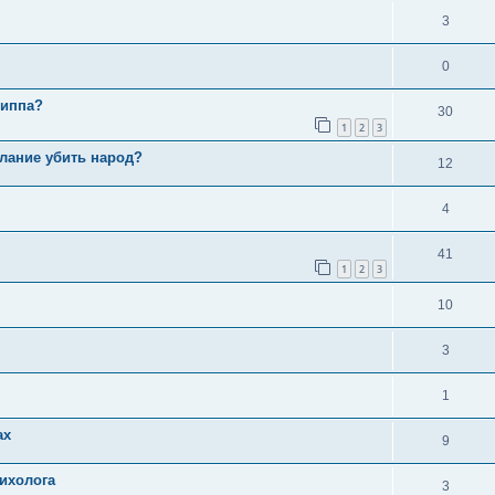
3
0
риппа?
30
1
2
3
лание убить народ?
12
4
41
1
2
3
10
3
1
ах
9
сихолога
3