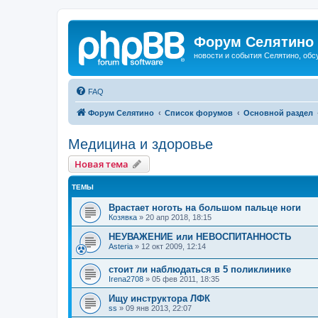
Форум Селятино
новости и события Селятино, об
FAQ
Форум Селятино
Список форумов
Основной раздел
Медицина и здоровье
Новая тема
ТЕМЫ
Врастает ноготь на большом пальце ноги
Козявка
»
20 апр 2018, 18:15
НЕУВАЖЕНИЕ или НЕВОСПИТАННОСТЬ
Asteria
»
12 окт 2009, 12:14
стоит ли наблюдаться в 5 поликлинике
Irena2708
»
05 фев 2011, 18:35
Ищу инструктора ЛФК
ss
»
09 янв 2013, 22:07