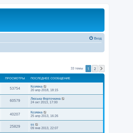
Вход
1
2
След.
33 темы
ПРОСМОТРЫ
ПОСЛЕДНЕЕ СООБЩЕНИЕ
Козявка
53754
20 апр 2018, 18:15
Люська Форточкина
60579
24 окт 2013, 17:00
Козявка
40207
25 апр 2013, 16:26
ss
25829
09 янв 2013, 22:07