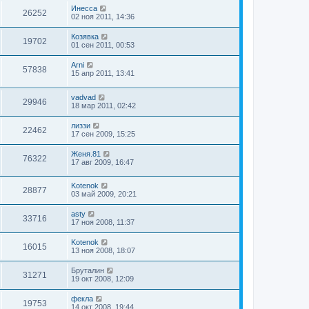
Инесса
26252
02 ноя 2011, 14:36
Козявка
19702
01 сен 2011, 00:53
Arni
57838
15 апр 2011, 13:41
vadvad
29946
18 мар 2011, 02:42
лиззи
22462
17 сен 2009, 15:25
Женя.81
76322
17 авг 2009, 16:47
Kotenok
28877
03 май 2009, 20:21
asty
33716
17 ноя 2008, 11:37
Kotenok
16015
13 ноя 2008, 18:07
Бруталин
31271
19 окт 2008, 12:09
фекла
19753
14 окт 2008, 19:44