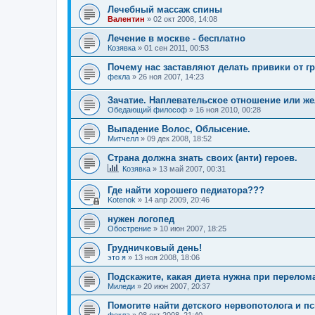
Лечебный массаж спины
Валентин
»
02 окт 2008, 14:08
Лечение в москве - бесплатно
Козявка
»
01 сен 2011, 00:53
Почему нас заставляют делать привики от г
фекла
»
26 ноя 2007, 14:23
Зачатие. Наплевательское отношение или же
Обедающий философ
»
16 ноя 2010, 00:28
Выпадение Волос, Облысение.
Митчелл
»
09 дек 2008, 18:52
Страна должна знать своих (анти) героев.
Козявка
»
13 май 2007, 00:31
Где найти хорошего педиатора???
Kotenok
»
14 апр 2009, 20:46
нужен логопед
Обострение
»
10 июн 2007, 18:25
Грудничковый день!
это я
»
13 ноя 2008, 18:06
Подскажите, какая диета нужна при перелом
Миледи
»
20 июн 2007, 20:37
Помогите найти детского нервопотолога и п