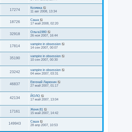
Козявка
17274
11 авг 2008, 13:34
Саша
18726
17 май 2008, 02:20
Ольга1980
32918
26 ноя 2007, 16:44
vampire in obsession
17814
14 сен 2007, 00:07
vampire in obsession
35190
10 сен 2007, 00:30
vampire in obsession
23242
04 июн 2007, 03:31
Евгений Ларюхин
46837
27 май 2007, 01:17
ЙОЛО
42134
17 май 2007, 13:04
Женя.81
17161
15 май 2007, 14:42
Саша
149943
28 апр 2007, 10:53