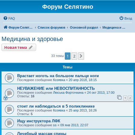
Форум Селятино
FAQ
Вход
Форум Селятино
Список форумов
Основной раздел
Медицина и здоровье
Медицина и здоровье
Новая тема
1
2
След.
33 темы
Темы
Врастает ноготь на большом пальце ноги
Последнее сообщение
Козявка
«
20 апр 2018, 18:15
НЕУВАЖЕНИЕ или НЕВОСПИТАННОСТЬ
Последнее сообщение
Люська Форточкина
«
24 окт 2013, 17:00
Ответы:
16
1
2
стоит ли наблюдаться в 5 поликлинике
Последнее сообщение
Козявка
«
25 апр 2013, 16:26
Ответы:
5
Ищу инструктора ЛФК
Последнее сообщение
ss
«
09 янв 2013, 22:07
Лечебный массаж спины