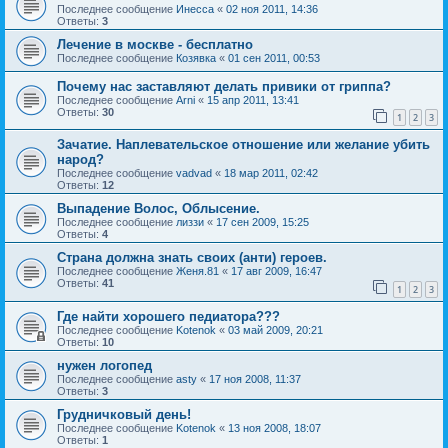
Последнее сообщение
Инесса
«
02 ноя 2011, 14:36
Ответы:
3
Лечение в москве - бесплатно
Последнее сообщение
Козявка
«
01 сен 2011, 00:53
Почему нас заставляют делать привики от гриппа?
Последнее сообщение
Arni
«
15 апр 2011, 13:41
Ответы:
30
1
2
3
Зачатие. Наплевательское отношение или желание убить
народ?
Последнее сообщение
vadvad
«
18 мар 2011, 02:42
Ответы:
12
Выпадение Волос, Облысение.
Последнее сообщение
лиззи
«
17 сен 2009, 15:25
Ответы:
4
Страна должна знать своих (анти) героев.
Последнее сообщение
Женя.81
«
17 авг 2009, 16:47
Ответы:
41
1
2
3
Где найти хорошего педиатора???
Последнее сообщение
Kotenok
«
03 май 2009, 20:21
Ответы:
10
нужен логопед
Последнее сообщение
asty
«
17 ноя 2008, 11:37
Ответы:
3
Грудничковый день!
Последнее сообщение
Kotenok
«
13 ноя 2008, 18:07
Ответы:
1