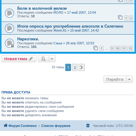
1
2
Боли в молочной железе
Последнее сообщение
ЙОЛО
«
17 май 2007, 13:04
Ответы:
18
1
2
Итоги опроса про употребление алкоголя в Селятино
Последнее сообщение
Женя.81
«
15 май 2007, 14:42
Наркотики.
Последнее сообщение
Саша
«
28 апр 2007, 10:53
Ответы:
165
1
9
10
11
12
…
Новая тема
1
2
След.
33 темы
Перейти
ПРАВА ДОСТУПА
Вы
не можете
начинать темы
Вы
не можете
отвечать на сообщения
Вы
не можете
редактировать свои сообщения
Вы
не можете
удалять свои сообщения
Вы
не можете
добавлять вложения
Форум Селятино
Список форумов
Часовой пояс:
UTC+03:00