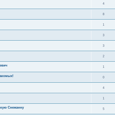
4
8
1
3
3
2
евич
1
накомых!
0
4
1
скую Снежанну
5