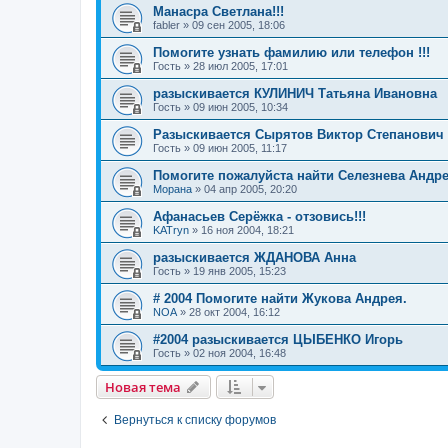
Манасра Светлана!!!
fabler
»
09 сен 2005, 18:06
Помогите узнать фамилию или телефон !!!
Гость
»
28 июл 2005, 17:01
разыскивается КУЛИНИЧ Татьяна Ивановна
Гость
»
09 июн 2005, 10:34
Разыскивается Сырятов Виктор Степанович
Гость
»
09 июн 2005, 11:17
Помогите пожалуйста найти Селезнева Андр
Морана
»
04 апр 2005, 20:20
Афанасьев Серёжка - отзовись!!!
KATryn
»
16 ноя 2004, 18:21
разыскивается ЖДАНОВА Анна
Гость
»
19 янв 2005, 15:23
# 2004 Помогите найти Жукова Андрея.
NOA
»
28 окт 2004, 16:12
#2004 разыскивается ЦЫБЕНКО Игорь
Гость
»
02 ноя 2004, 16:48
Новая тема
Вернуться к списку форумов