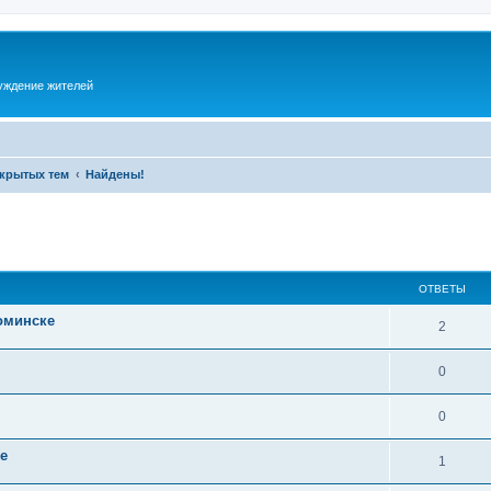
суждение жителей
акрытых тем
Найдены!
ОТВЕТЫ
оминске
2
0
0
е
1