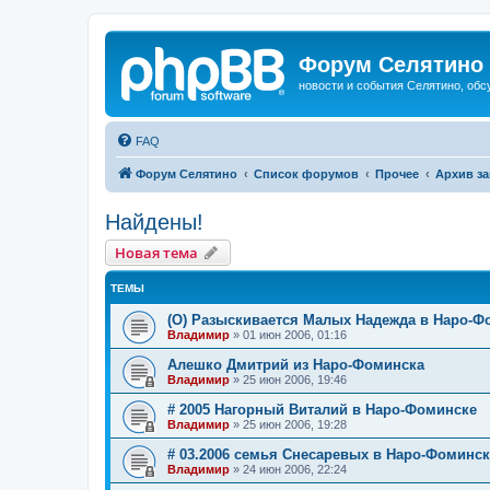
Форум Селятино
новости и события Селятино, об
FAQ
Форум Селятино
Список форумов
Прочее
Архив з
Найдены!
Новая тема
ТЕМЫ
(О) Разыскивается Малых Надежда в Наро-Ф
Владимир
»
01 июн 2006, 01:16
Алешко Дмитрий из Наро-Фоминска
Владимир
»
25 июн 2006, 19:46
# 2005 Нагорный Виталий в Наро-Фоминске
Владимир
»
25 июн 2006, 19:28
# 03.2006 семья Снесаревых в Наро-Фоминск
Владимир
»
24 июн 2006, 22:24