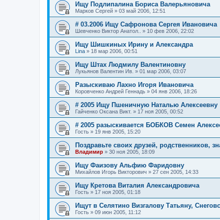
Ищу Подлипалина Бориса Валерьяновича
Марков Сергей
»
03 май 2006, 12:51
# 03.2006 Ищу Сафронова Сергея Ивановича
Шевченко Виктор Анатол..
»
10 фев 2006, 22:02
Ищу Шишкиных Ирину и Александра
Lina
»
18 мар 2006, 00:51
Ищу Штах Людмилу Валентиновну
Лукьянов Валентин Ив.
»
01 мар 2006, 03:07
Разыскиваю Лахно Игоря Ивановича
Коровченко Андрей Геннадь
»
04 янв 2006, 18:26
# 2005 Ищу Пшеничную Наталью Алексеевну
Гайченко Оксана Викт.
»
17 ноя 2005, 00:52
# 2005 разыскиваетcя БОБКОВ Семен Алексе
Гость
»
19 янв 2005, 15:20
Поздравьте своих друзей, родственников, з
Владимир
»
30 ноя 2005, 18:09
Ищу Фаизову Альфию Фаридовну
Михайлов Игорь Викторович
»
27 сен 2005, 14:33
Ищу Кретова Виталия Александровича
Гость
»
17 ноя 2005, 01:18
Ищут в Селятино Визгалову Татьяну, Снегов
Гость
»
09 июн 2005, 11:12