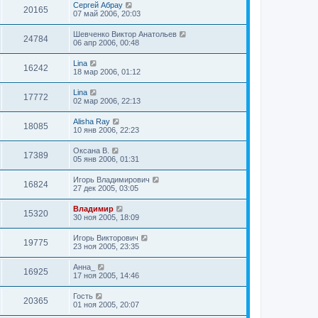
Сергей Абрау
20165
07 май 2006, 20:03
Шевченко Виктор Анатольев
24784
06 апр 2006, 00:48
Lina
16242
18 мар 2006, 01:12
Lina
17772
02 мар 2006, 22:13
Alisha Ray
18085
10 янв 2006, 22:23
Оксана В.
17389
05 янв 2006, 01:31
Игорь Владимирович
16824
27 дек 2005, 03:05
Владимир
15320
30 ноя 2005, 18:09
Игорь Викторович
19775
23 ноя 2005, 23:35
Анна_
16925
17 ноя 2005, 14:46
Гость
20365
01 ноя 2005, 20:07