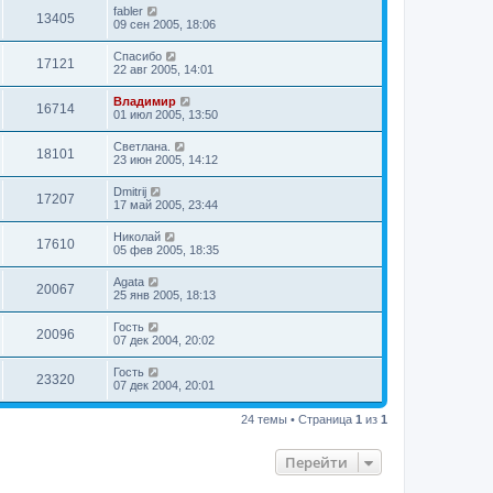
fabler
13405
09 сен 2005, 18:06
Спасибо
17121
22 авг 2005, 14:01
Владимир
16714
01 июл 2005, 13:50
Светлана.
18101
23 июн 2005, 14:12
Dmitrij
17207
17 май 2005, 23:44
Николай
17610
05 фев 2005, 18:35
Agata
20067
25 янв 2005, 18:13
Гость
20096
07 дек 2004, 20:02
Гость
23320
07 дек 2004, 20:01
24 темы • Страница
1
из
1
Перейти