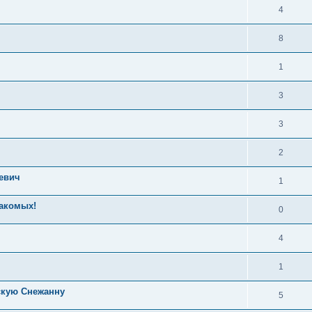
4
8
1
3
3
2
евич
1
накомых!
0
4
1
скую Снежанну
5