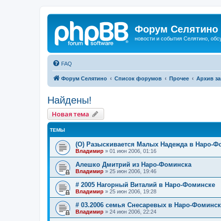
Форум Селятино
новости и события Селятино, об
FAQ
Форум Селятино
Список форумов
Прочее
Архив з
Найдены!
Новая тема
ТЕМЫ
(О) Разыскивается Малых Надежда в Наро-Ф
Владимир
»
01 июн 2006, 01:16
Алешко Дмитрий из Наро-Фоминска
Владимир
»
25 июн 2006, 19:46
# 2005 Нагорный Виталий в Наро-Фоминске
Владимир
»
25 июн 2006, 19:28
# 03.2006 семья Снесаревых в Наро-Фоминск
Владимир
»
24 июн 2006, 22:24