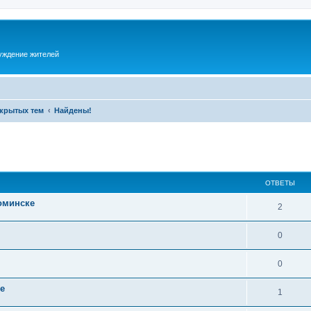
суждение жителей
акрытых тем
Найдены!
ОТВЕТЫ
оминске
2
0
0
е
1