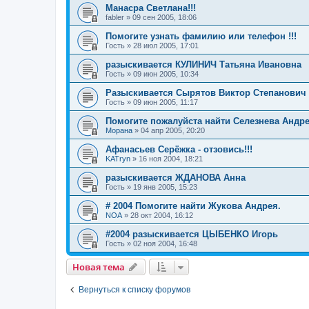
Манасра Светлана!!!
fabler
»
09 сен 2005, 18:06
Помогите узнать фамилию или телефон !!!
Гость
»
28 июл 2005, 17:01
разыскивается КУЛИНИЧ Татьяна Ивановна
Гость
»
09 июн 2005, 10:34
Разыскивается Сырятов Виктор Степанович
Гость
»
09 июн 2005, 11:17
Помогите пожалуйста найти Селезнева Андр
Морана
»
04 апр 2005, 20:20
Афанасьев Серёжка - отзовись!!!
KATryn
»
16 ноя 2004, 18:21
разыскивается ЖДАНОВА Анна
Гость
»
19 янв 2005, 15:23
# 2004 Помогите найти Жукова Андрея.
NOA
»
28 окт 2004, 16:12
#2004 разыскивается ЦЫБЕНКО Игорь
Гость
»
02 ноя 2004, 16:48
Новая тема
Вернуться к списку форумов