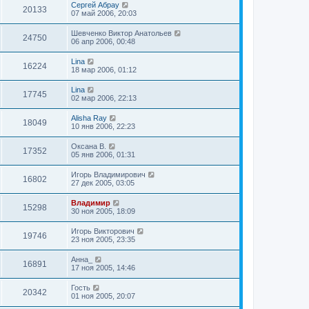
Сергей Абрау
20133
07 май 2006, 20:03
Шевченко Виктор Анатольев
24750
06 апр 2006, 00:48
Lina
16224
18 мар 2006, 01:12
Lina
17745
02 мар 2006, 22:13
Alisha Ray
18049
10 янв 2006, 22:23
Оксана В.
17352
05 янв 2006, 01:31
Игорь Владимирович
16802
27 дек 2005, 03:05
Владимир
15298
30 ноя 2005, 18:09
Игорь Викторович
19746
23 ноя 2005, 23:35
Анна_
16891
17 ноя 2005, 14:46
Гость
20342
01 ноя 2005, 20:07