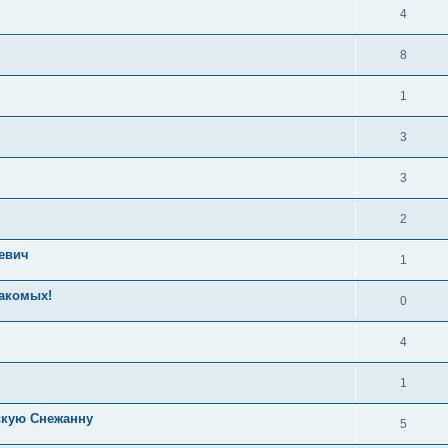
4
8
1
3
3
2
евич
1
накомых!
0
4
1
скую Снежанну
5