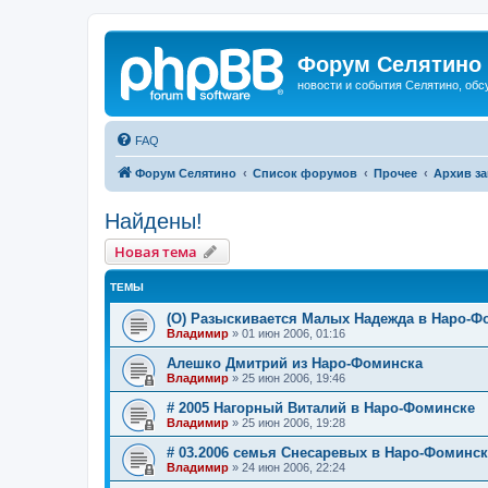
Форум Селятино
новости и события Селятино, об
FAQ
Форум Селятино
Список форумов
Прочее
Архив з
Найдены!
Новая тема
ТЕМЫ
(О) Разыскивается Малых Надежда в Наро-Ф
Владимир
»
01 июн 2006, 01:16
Алешко Дмитрий из Наро-Фоминска
Владимир
»
25 июн 2006, 19:46
# 2005 Нагорный Виталий в Наро-Фоминске
Владимир
»
25 июн 2006, 19:28
# 03.2006 семья Снесаревых в Наро-Фоминск
Владимир
»
24 июн 2006, 22:24