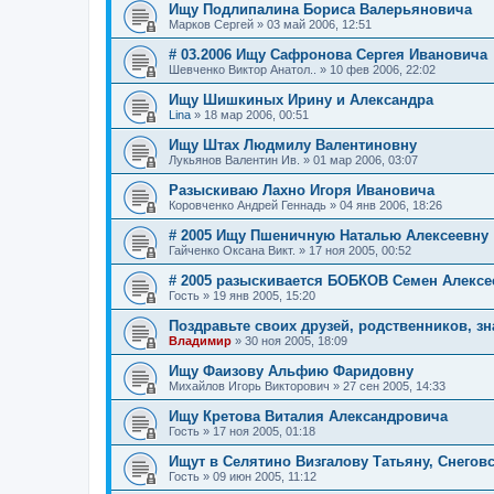
Ищу Подлипалина Бориса Валерьяновича
Марков Сергей
»
03 май 2006, 12:51
# 03.2006 Ищу Сафронова Сергея Ивановича
Шевченко Виктор Анатол..
»
10 фев 2006, 22:02
Ищу Шишкиных Ирину и Александра
Lina
»
18 мар 2006, 00:51
Ищу Штах Людмилу Валентиновну
Лукьянов Валентин Ив.
»
01 мар 2006, 03:07
Разыскиваю Лахно Игоря Ивановича
Коровченко Андрей Геннадь
»
04 янв 2006, 18:26
# 2005 Ищу Пшеничную Наталью Алексеевну
Гайченко Оксана Викт.
»
17 ноя 2005, 00:52
# 2005 разыскиваетcя БОБКОВ Семен Алексе
Гость
»
19 янв 2005, 15:20
Поздравьте своих друзей, родственников, з
Владимир
»
30 ноя 2005, 18:09
Ищу Фаизову Альфию Фаридовну
Михайлов Игорь Викторович
»
27 сен 2005, 14:33
Ищу Кретова Виталия Александровича
Гость
»
17 ноя 2005, 01:18
Ищут в Селятино Визгалову Татьяну, Снегов
Гость
»
09 июн 2005, 11:12