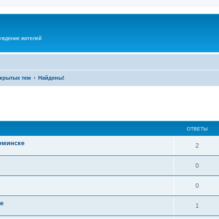
суждение жителей
акрытых тем
Найдены!
ОТВЕТЫ
оминске
2
0
0
е
1