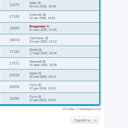
fabler
13374
09 сен 2005, 18:06
Спасибо
17100
22 авг 2005, 14:01
Владимир
16683
01 июл 2005, 13:50
Светлана.
18074
23 июн 2005, 14:12
Dmitrij
17182
17 май 2005, 23:44
Николай
17571
05 фев 2005, 18:35
Agata
20018
25 янв 2005, 18:13
Гость
20058
07 дек 2004, 20:02
Гость
23290
07 дек 2004, 20:01
24 темы • Страница
1
из
1
Перейти