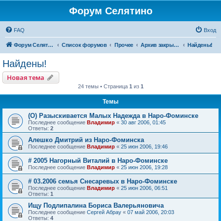
Форум Селятино
FAQ
Вход
Форум Селятино
Список форумов
Прочее
Архив закрытых тем
Найдены!
Найдены!
Новая тема
24 темы • Страница
1
из
1
Темы
(О) Разыскивается Малых Надежда в Наро-Фоминске
Последнее сообщение
Владимир
«
30 авг 2006, 01:45
Ответы:
2
Алешко Дмитрий из Наро-Фоминска
Последнее сообщение
Владимир
«
25 июн 2006, 19:46
# 2005 Нагорный Виталий в Наро-Фоминске
Последнее сообщение
Владимир
«
25 июн 2006, 19:28
# 03.2006 семья Снесаревых в Наро-Фоминске
Последнее сообщение
Владимир
«
25 июн 2006, 06:51
Ответы:
1
Ищу Подлипалина Бориса Валерьяновича
Последнее сообщение
Сергей Абрау
«
07 май 2006, 20:03
Ответы:
4