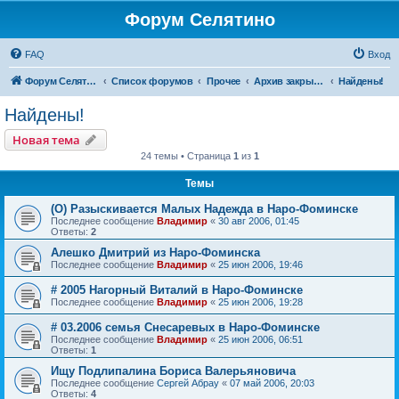
Форум Селятино
FAQ
Вход
Форум Селятино
Список форумов
Прочее
Архив закрытых тем
Найдены!
Найдены!
Новая тема
24 темы • Страница
1
из
1
Темы
(О) Разыскивается Малых Надежда в Наро-Фоминске
Последнее сообщение
Владимир
«
30 авг 2006, 01:45
Ответы:
2
Алешко Дмитрий из Наро-Фоминска
Последнее сообщение
Владимир
«
25 июн 2006, 19:46
# 2005 Нагорный Виталий в Наро-Фоминске
Последнее сообщение
Владимир
«
25 июн 2006, 19:28
# 03.2006 семья Снесаревых в Наро-Фоминске
Последнее сообщение
Владимир
«
25 июн 2006, 06:51
Ответы:
1
Ищу Подлипалина Бориса Валерьяновича
Последнее сообщение
Сергей Абрау
«
07 май 2006, 20:03
Ответы:
4