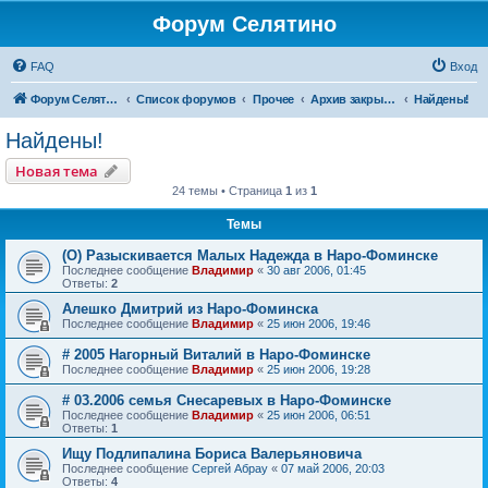
Форум Селятино
FAQ
Вход
Форум Селятино
Список форумов
Прочее
Архив закрытых тем
Найдены!
Найдены!
Новая тема
24 темы • Страница
1
из
1
Темы
(О) Разыскивается Малых Надежда в Наро-Фоминске
Последнее сообщение
Владимир
«
30 авг 2006, 01:45
Ответы:
2
Алешко Дмитрий из Наро-Фоминска
Последнее сообщение
Владимир
«
25 июн 2006, 19:46
# 2005 Нагорный Виталий в Наро-Фоминске
Последнее сообщение
Владимир
«
25 июн 2006, 19:28
# 03.2006 семья Снесаревых в Наро-Фоминске
Последнее сообщение
Владимир
«
25 июн 2006, 06:51
Ответы:
1
Ищу Подлипалина Бориса Валерьяновича
Последнее сообщение
Сергей Абрау
«
07 май 2006, 20:03
Ответы:
4