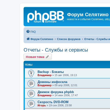
Форум Селятино
новости и события Селятино, об
FAQ
Форум Селятино
Список форумов
Отчеты - Службы 
Отчеты - Службы и сервисы
Новая тема
ТЕМЫ
Backup - Бэкапы
Владимир
»
15 авг 2006, 19:13
Домены инфосела
Владимир
»
09 апр 2008, 12:01
Движок форума phpbb
Владимир
»
14 июн 2006, 17:47
Скорость DVD-ROM
Игорь
»
19 сен 2006, 23:58