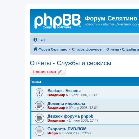
Форум Селятино
новости и события Селятино, об
FAQ
Форум Селятино
Список форумов
Отчеты - Службы 
Отчеты - Службы и сервисы
Новая тема
ТЕМЫ
Backup - Бэкапы
Владимир
»
15 авг 2006, 19:13
Домены инфосела
Владимир
»
09 апр 2008, 12:01
Движок форума phpbb
Владимир
»
14 июн 2006, 17:47
Скорость DVD-ROM
Игорь
»
19 сен 2006, 23:58