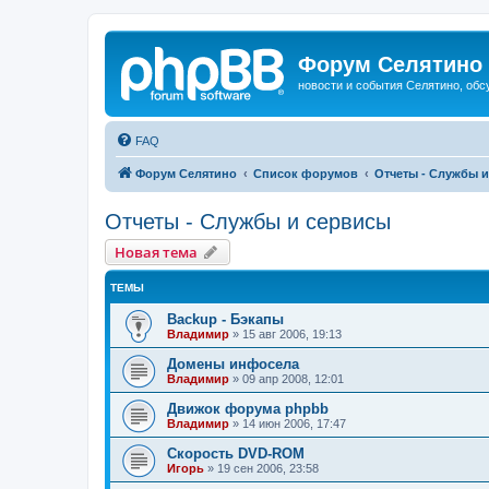
Форум Селятино
новости и события Селятино, об
FAQ
Форум Селятино
Список форумов
Отчеты - Службы 
Отчеты - Службы и сервисы
Новая тема
ТЕМЫ
Backup - Бэкапы
Владимир
»
15 авг 2006, 19:13
Домены инфосела
Владимир
»
09 апр 2008, 12:01
Движок форума phpbb
Владимир
»
14 июн 2006, 17:47
Скорость DVD-ROM
Игорь
»
19 сен 2006, 23:58