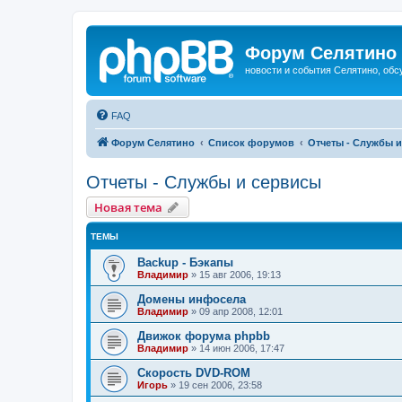
Форум Селятино
новости и события Селятино, об
FAQ
Форум Селятино
Список форумов
Отчеты - Службы 
Отчеты - Службы и сервисы
Новая тема
ТЕМЫ
Backup - Бэкапы
Владимир
»
15 авг 2006, 19:13
Домены инфосела
Владимир
»
09 апр 2008, 12:01
Движок форума phpbb
Владимир
»
14 июн 2006, 17:47
Скорость DVD-ROM
Игорь
»
19 сен 2006, 23:58