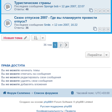
Туристические страны
Последнее сообщение
Sponge bob
«
12 дек 2007, 22:07
Ответы:
46
1
2
3
4
Сезон отпусков 2007 - Где вы планируете провести
отпуск?
Последнее сообщение
Smile.
«
12 сен 2007, 16:22
Ответы:
36
1
2
3
Новая тема
1
2
След.
36 тем
Перейти
ПРАВА ДОСТУПА
Вы
не можете
начинать темы
Вы
не можете
отвечать на сообщения
Вы
не можете
редактировать свои сообщения
Вы
не можете
удалять свои сообщения
Вы
не можете
добавлять вложения
Форум Селятино
Список форумов
Часовой пояс:
UTC+03:00
Создано на основе
phpBB
® Forum Software © phpBB Limited
Русская поддержка phpBB
Конфиденциальность
|
Правила