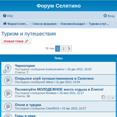
Форум Селятино
FAQ
Вход
Форум Селятино
Список форумов
Основной раздел
Туризм и путешествия
Туризм и путешествия
Новая тема
1
2
След.
36 тем
Темы
Черногория
Последнее сообщение
kookoorookoo
«
26 дек 2012, 16:03
Ответы:
7
Открылся клуб путешественников в Селятино
Последнее сообщение
Alena
«
11 дек 2012, 14:54
Посоветуйте МОЛОДЕЖНОЕ место отдыха в Египте!
Последнее сообщение
Козявка
«
20 июл 2011, 11:27
Ответы:
16
1
2
Отели в турции.
Последнее сообщение
ChertRUS
«
23 авг 2010, 10:27
Горы и реки