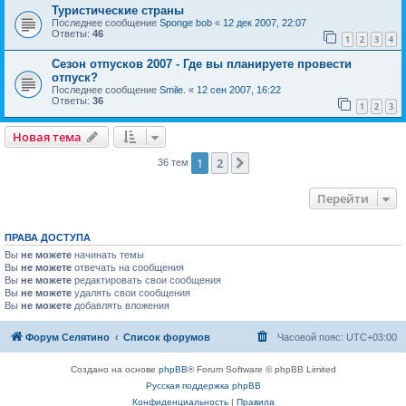
Туристические страны
Последнее сообщение
Sponge bob
«
12 дек 2007, 22:07
Ответы:
46
1
2
3
4
Сезон отпусков 2007 - Где вы планируете провести
отпуск?
Последнее сообщение
Smile.
«
12 сен 2007, 16:22
Ответы:
36
1
2
3
Новая тема
1
2
След.
36 тем
Перейти
ПРАВА ДОСТУПА
Вы
не можете
начинать темы
Вы
не можете
отвечать на сообщения
Вы
не можете
редактировать свои сообщения
Вы
не можете
удалять свои сообщения
Вы
не можете
добавлять вложения
Форум Селятино
Список форумов
Часовой пояс:
UTC+03:00
Создано на основе
phpBB
® Forum Software © phpBB Limited
Русская поддержка phpBB
Конфиденциальность
|
Правила