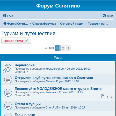
Форум Селятино
FAQ
Вход
Форум Селятино
Список форумов
Основной раздел
Туризм и путешествия
Туризм и путешествия
Новая тема
1
2
След.
36 тем
Темы
Черногория
Последнее сообщение
kookoorookoo
«
26 дек 2012, 16:03
Ответы:
7
Открылся клуб путешественников в Селятино
Последнее сообщение
Alena
«
11 дек 2012, 14:54
Посоветуйте МОЛОДЕЖНОЕ место отдыха в Египте!
Последнее сообщение
Козявка
«
20 июл 2011, 11:27
Ответы:
16
1
2
Отели в турции.
Последнее сообщение
ChertRUS
«
23 авг 2010, 10:27
Горы и реки