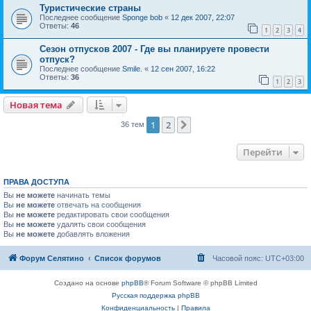
Туристические страны
Последнее сообщение
Sponge bob
«
12 дек 2007, 22:07
Ответы:
46
1
2
3
4
Сезон отпусков 2007 - Где вы планируете провести
отпуск?
Последнее сообщение
Smile.
«
12 сен 2007, 16:22
Ответы:
36
1
2
3
Новая тема
1
2
След.
36 тем
Перейти
ПРАВА ДОСТУПА
Вы
не можете
начинать темы
Вы
не можете
отвечать на сообщения
Вы
не можете
редактировать свои сообщения
Вы
не можете
удалять свои сообщения
Вы
не можете
добавлять вложения
Форум Селятино
Список форумов
Часовой пояс:
UTC+03:00
Создано на основе
phpBB
® Forum Software © phpBB Limited
Русская поддержка phpBB
Конфиденциальность
|
Правила