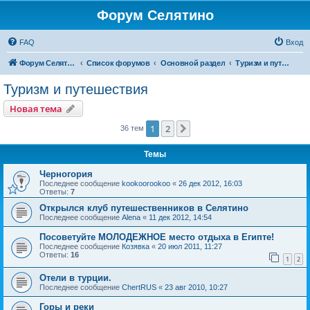
Форум Селятино
FAQ
Вход
Форум Селятино
Список форумов
Основной раздел
Туризм и путешествия
Туризм и путешествия
Новая тема
1
2
След.
36 тем
Темы
Черногория
Последнее сообщение
kookoorookoo
«
26 дек 2012, 16:03
Ответы:
7
Открылся клуб путешественников в Селятино
Последнее сообщение
Alena
«
11 дек 2012, 14:54
Посоветуйте МОЛОДЕЖНОЕ место отдыха в Египте!
Последнее сообщение
Козявка
«
20 июл 2011, 11:27
Ответы:
16
1
2
Отели в турции.
Последнее сообщение
ChertRUS
«
23 авг 2010, 10:27
Горы и реки