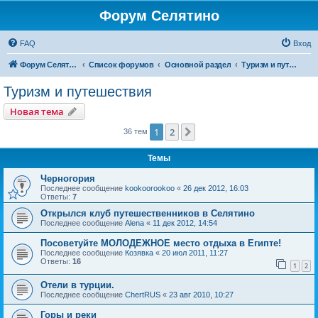
Форум Селятино
FAQ
Вход
Форум Селятино
Список форумов
Основной раздел
Туризм и путешествия
Туризм и путешествия
Новая тема
1
2
След.
36 тем
Темы
Черногория
Последнее сообщение
kookoorookoo
«
26 дек 2012, 16:03
Ответы:
7
Открылся клуб путешественников в Селятино
Последнее сообщение
Alena
«
11 дек 2012, 14:54
Посоветуйте МОЛОДЕЖНОЕ место отдыха в Египте!
Последнее сообщение
Козявка
«
20 июл 2011, 11:27
Ответы:
16
1
2
Отели в турции.
Последнее сообщение
ChertRUS
«
23 авг 2010, 10:27
Горы и реки