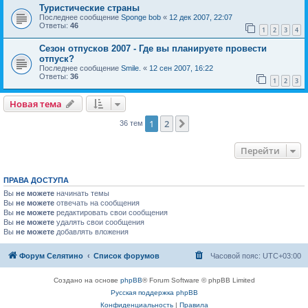
Туристические страны
Последнее сообщение
Sponge bob
«
12 дек 2007, 22:07
Ответы:
46
1
2
3
4
Сезон отпусков 2007 - Где вы планируете провести
отпуск?
Последнее сообщение
Smile.
«
12 сен 2007, 16:22
Ответы:
36
1
2
3
Новая тема
1
2
След.
36 тем
Перейти
ПРАВА ДОСТУПА
Вы
не можете
начинать темы
Вы
не можете
отвечать на сообщения
Вы
не можете
редактировать свои сообщения
Вы
не можете
удалять свои сообщения
Вы
не можете
добавлять вложения
Форум Селятино
Список форумов
Часовой пояс:
UTC+03:00
Создано на основе
phpBB
® Forum Software © phpBB Limited
Русская поддержка phpBB
Конфиденциальность
|
Правила