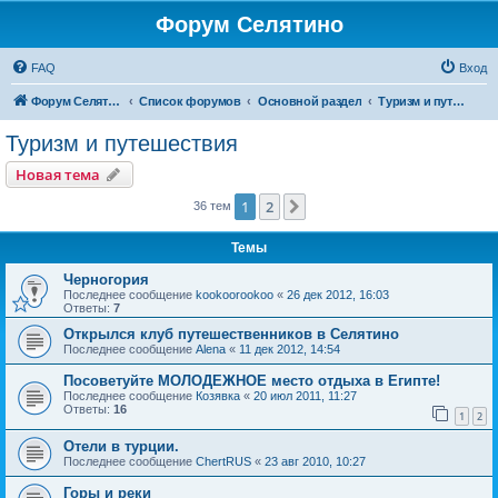
Форум Селятино
FAQ
Вход
Форум Селятино
Список форумов
Основной раздел
Туризм и путешествия
Туризм и путешествия
Новая тема
1
2
След.
36 тем
Темы
Черногория
Последнее сообщение
kookoorookoo
«
26 дек 2012, 16:03
Ответы:
7
Открылся клуб путешественников в Селятино
Последнее сообщение
Alena
«
11 дек 2012, 14:54
Посоветуйте МОЛОДЕЖНОЕ место отдыха в Египте!
Последнее сообщение
Козявка
«
20 июл 2011, 11:27
Ответы:
16
1
2
Отели в турции.
Последнее сообщение
ChertRUS
«
23 авг 2010, 10:27
Горы и реки