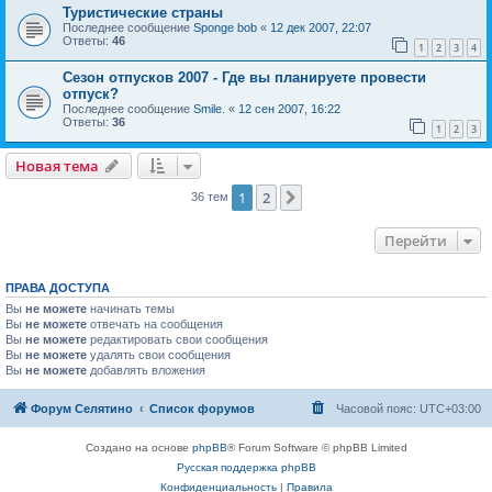
Туристические страны
Последнее сообщение
Sponge bob
«
12 дек 2007, 22:07
Ответы:
46
1
2
3
4
Сезон отпусков 2007 - Где вы планируете провести
отпуск?
Последнее сообщение
Smile.
«
12 сен 2007, 16:22
Ответы:
36
1
2
3
Новая тема
1
2
След.
36 тем
Перейти
ПРАВА ДОСТУПА
Вы
не можете
начинать темы
Вы
не можете
отвечать на сообщения
Вы
не можете
редактировать свои сообщения
Вы
не можете
удалять свои сообщения
Вы
не можете
добавлять вложения
Форум Селятино
Список форумов
Часовой пояс:
UTC+03:00
Создано на основе
phpBB
® Forum Software © phpBB Limited
Русская поддержка phpBB
Конфиденциальность
|
Правила