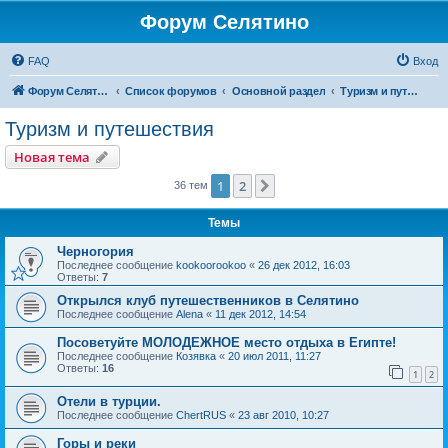
Форум Селятино
FAQ
Вход
Форум Селятино
Список форумов
Основной раздел
Туризм и путешествия
Туризм и путешествия
Новая тема
1
2
След.
36 тем
Темы
Черногория
Последнее сообщение
kookoorookoo
«
26 дек 2012, 16:03
Ответы:
7
Открылся клуб путешественников в Селятино
Последнее сообщение
Alena
«
11 дек 2012, 14:54
Посоветуйте МОЛОДЕЖНОЕ место отдыха в Египте!
Последнее сообщение
Козявка
«
20 июл 2011, 11:27
Ответы:
16
1
2
Отели в турции.
Последнее сообщение
ChertRUS
«
23 авг 2010, 10:27
Горы и реки