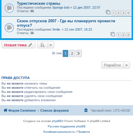
Туристические страны
Последнее сообщение
Sponge bob
«
12 дек 2007, 22:07
Ответы:
46
1
2
3
4
Сезон отпусков 2007 - Где вы планируете провести
отпуск?
Последнее сообщение
Smile.
«
12 сен 2007, 16:22
Ответы:
36
1
2
3
Новая тема
1
2
След.
36 тем
Перейти
ПРАВА ДОСТУПА
Вы
не можете
начинать темы
Вы
не можете
отвечать на сообщения
Вы
не можете
редактировать свои сообщения
Вы
не можете
удалять свои сообщения
Вы
не можете
добавлять вложения
Форум Селятино
Список форумов
Часовой пояс:
UTC+03:00
Создано на основе
phpBB
® Forum Software © phpBB Limited
Русская поддержка phpBB
Конфиденциальность
|
Правила