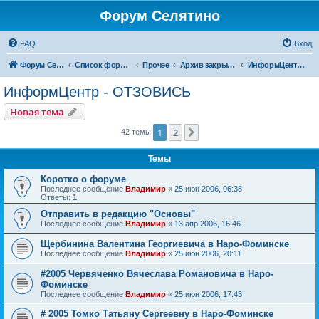
Форум Селятино
FAQ
Вход
Форум Селятино
Список форумов
Прочее
Архив закрытых тем
ИнформЦентр - ОТЗОВИСЬ
ИнформЦентр - ОТЗОВИСЬ
Новая тема
1
2
След.
42 темы
Темы
Коротко о форуме
Последнее сообщение
Владимир
«
25 июн 2006, 06:38
Ответы:
1
Отправить в редакцию "Основы"
Последнее сообщение
Владимир
«
13 апр 2006, 16:46
Щербинина Валентина Георгиевича в Наро-Фоминске
Последнее сообщение
Владимир
«
25 июн 2006, 20:11
#2005 Червяченко Вячеслава Романовича в Наро-
Фоминске
Последнее сообщение
Владимир
«
25 июн 2006, 17:43
# 2005 Томко Татьяну Сергеевну в Наро-Фоминске