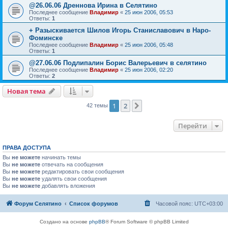
@26.06.06 Дреннова Ирина в Селятино
Последнее сообщение
Владимир
«
25 июн 2006, 05:53
Ответы:
1
+ Разыскивается Шилов Игорь Станиславович в Наро-
Фоминске
Последнее сообщение
Владимир
«
25 июн 2006, 05:48
Ответы:
1
@27.06.06 Подлипалин Борис Валерьевич в селятино
Последнее сообщение
Владимир
«
25 июн 2006, 02:20
Ответы:
2
Новая тема
1
2
След.
42 темы
Перейти
ПРАВА ДОСТУПА
Вы
не можете
начинать темы
Вы
не можете
отвечать на сообщения
Вы
не можете
редактировать свои сообщения
Вы
не можете
удалять свои сообщения
Вы
не можете
добавлять вложения
Форум Селятино
Список форумов
Часовой пояс:
UTC+03:00
Создано на основе
phpBB
® Forum Software © phpBB Limited