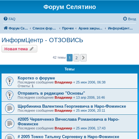
Форум Селятино
FAQ
Вход
Форум Селятино
Список форумов
Прочее
Архив закрытых тем
ИнформЦентр - ОТЗОВИСЬ
ИнформЦентр - ОТЗОВИСЬ
Новая тема
1
2
След.
42 темы
Темы
Коротко о форуме
Последнее сообщение
Владимир
«
25 июн 2006, 06:38
Ответы:
1
Отправить в редакцию "Основы"
Последнее сообщение
Владимир
«
13 апр 2006, 16:46
Щербинина Валентина Георгиевича в Наро-Фоминске
Последнее сообщение
Владимир
«
25 июн 2006, 20:11
#2005 Червяченко Вячеслава Романовича в Наро-
Фоминске
Последнее сообщение
Владимир
«
25 июн 2006, 17:43
# 2005 Томко Татьяну Сергеевну в Наро-Фоминске