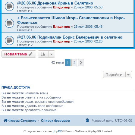
@26.06.06 Дреннова Ирина в Селятино
Последнее сообщение
Владимир
«
25 июн 2006, 05:53
Ответы:
1
+ Разыскивается Шилов Игорь Станиславович в Наро-
Фоминске
Последнее сообщение
Владимир
«
25 июн 2006, 05:48
Ответы:
1
@27.06.06 Подлипалин Борис Валерьевич в селятино
Последнее сообщение
Владимир
«
25 июн 2006, 02:20
Ответы:
2
Новая тема
1
2
След.
42 темы
Перейти
ПРАВА ДОСТУПА
Вы
не можете
начинать темы
Вы
не можете
отвечать на сообщения
Вы
не можете
редактировать свои сообщения
Вы
не можете
удалять свои сообщения
Вы
не можете
добавлять вложения
Форум Селятино
Список форумов
Часовой пояс:
UTC+03:00
Создано на основе
phpBB
® Forum Software © phpBB Limited