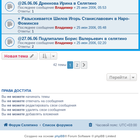
@26.06.06 Дреннова Ирина в Селятино
Последнее сообщение
Владимир
«
25 июн 2006, 05:53
Ответы:
1
+ Разыскивается Шилов Игорь Станиславович в Наро-
Фоминске
Последнее сообщение
Владимир
«
25 июн 2006, 05:48
Ответы:
1
@27.06.06 Подлипалин Борис Валерьевич в селятино
Последнее сообщение
Владимир
«
25 июн 2006, 02:20
Ответы:
2
Новая тема
1
2
След.
42 темы
Перейти
ПРАВА ДОСТУПА
Вы
не можете
начинать темы
Вы
не можете
отвечать на сообщения
Вы
не можете
редактировать свои сообщения
Вы
не можете
удалять свои сообщения
Вы
не можете
добавлять вложения
Форум Селятино
Список форумов
Часовой пояс:
UTC+03:00
Создано на основе
phpBB
® Forum Software © phpBB Limited