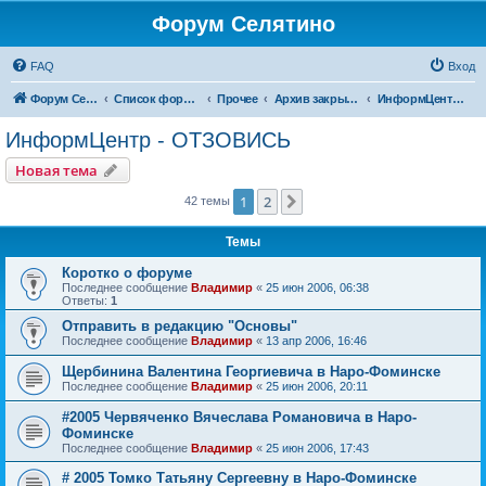
Форум Селятино
FAQ
Вход
Форум Селятино
Список форумов
Прочее
Архив закрытых тем
ИнформЦентр - ОТЗОВИСЬ
ИнформЦентр - ОТЗОВИСЬ
Новая тема
1
2
След.
42 темы
Темы
Коротко о форуме
Последнее сообщение
Владимир
«
25 июн 2006, 06:38
Ответы:
1
Отправить в редакцию "Основы"
Последнее сообщение
Владимир
«
13 апр 2006, 16:46
Щербинина Валентина Георгиевича в Наро-Фоминске
Последнее сообщение
Владимир
«
25 июн 2006, 20:11
#2005 Червяченко Вячеслава Романовича в Наро-
Фоминске
Последнее сообщение
Владимир
«
25 июн 2006, 17:43
# 2005 Томко Татьяну Сергеевну в Наро-Фоминске