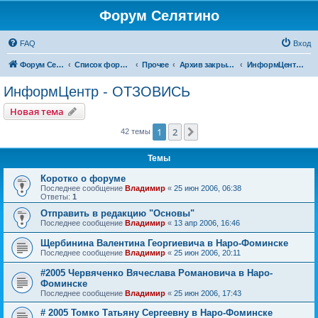
Форум Селятино
FAQ
Вход
Форум Селятино
Список форумов
Прочее
Архив закрытых тем
ИнформЦентр - ОТЗОВИСЬ
ИнформЦентр - ОТЗОВИСЬ
Новая тема
1
2
След.
42 темы
Темы
Коротко о форуме
Последнее сообщение
Владимир
«
25 июн 2006, 06:38
Ответы:
1
Отправить в редакцию "Основы"
Последнее сообщение
Владимир
«
13 апр 2006, 16:46
Щербинина Валентина Георгиевича в Наро-Фоминске
Последнее сообщение
Владимир
«
25 июн 2006, 20:11
#2005 Червяченко Вячеслава Романовича в Наро-
Фоминске
Последнее сообщение
Владимир
«
25 июн 2006, 17:43
# 2005 Томко Татьяну Сергеевну в Наро-Фоминске