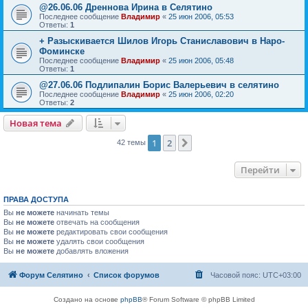
@26.06.06 Дреннова Ирина в Селятино
Последнее сообщение
Владимир
«
25 июн 2006, 05:53
Ответы:
1
+ Разыскивается Шилов Игорь Станиславович в Наро-
Фоминске
Последнее сообщение
Владимир
«
25 июн 2006, 05:48
Ответы:
1
@27.06.06 Подлипалин Борис Валерьевич в селятино
Последнее сообщение
Владимир
«
25 июн 2006, 02:20
Ответы:
2
Новая тема
1
2
След.
42 темы
Перейти
ПРАВА ДОСТУПА
Вы
не можете
начинать темы
Вы
не можете
отвечать на сообщения
Вы
не можете
редактировать свои сообщения
Вы
не можете
удалять свои сообщения
Вы
не можете
добавлять вложения
Форум Селятино
Список форумов
Часовой пояс:
UTC+03:00
Создано на основе
phpBB
® Forum Software © phpBB Limited