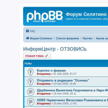
Форум Селятино
новости и события Селятино, об
FAQ
Форум Селятино
Список форумов
Прочее
Архив з
ИнформЦентр - ОТЗОВИСЬ
Новая тема
ТЕМЫ
Коротко о форуме
Владимир
»
01 июн 2006, 01:57
Отправить в редакцию "Основы"
Владимир
»
13 апр 2006, 16:46
Щербинина Валентина Георгиевича в Наро-
Владимир
»
25 июн 2006, 20:11
#2005 Червяченко Вячеслава Романовича в
Владимир
»
25 июн 2006, 17:43