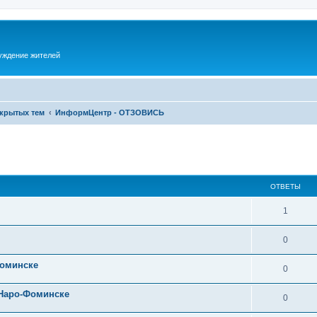
суждение жителей
акрытых тем
ИнформЦентр - ОТЗОВИСЬ
ОТВЕТЫ
1
0
Фоминске
0
 Наро-Фоминске
0