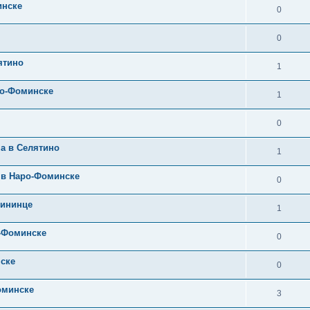
инске
0
0
ятино
1
ро-Фоминске
1
0
а в Селятино
1
 в Наро-Фоминске
0
лининце
1
о-Фоминске
0
ске
0
оминске
3