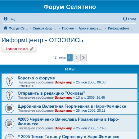
Форум Селятино
FAQ
Вход
Форум Селятино
Список форумов
Прочее
Архив закрытых тем
ИнформЦентр - ОТЗОВИСЬ
ИнформЦентр - ОТЗОВИСЬ
Новая тема
1
2
След.
42 темы
Темы
Коротко о форуме
Последнее сообщение
Владимир
«
25 июн 2006, 06:38
Ответы:
1
Отправить в редакцию "Основы"
Последнее сообщение
Владимир
«
13 апр 2006, 16:46
Щербинина Валентина Георгиевича в Наро-Фоминске
Последнее сообщение
Владимир
«
25 июн 2006, 20:11
#2005 Червяченко Вячеслава Романовича в Наро-
Фоминске
Последнее сообщение
Владимир
«
25 июн 2006, 17:43
# 2005 Томко Татьяну Сергеевну в Наро-Фоминске