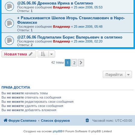
@26.06.06 Дреннова Ирина в Селятино
Последнее сообщение
Владимир
«
25 июн 2006, 05:53
Ответы:
1
+ Разыскивается Шилов Игорь Станиславович в Наро-
Фоминске
Последнее сообщение
Владимир
«
25 июн 2006, 05:48
Ответы:
1
@27.06.06 Подлипалин Борис Валерьевич в селятино
Последнее сообщение
Владимир
«
25 июн 2006, 02:20
Ответы:
2
Новая тема
1
2
След.
42 темы
Перейти
ПРАВА ДОСТУПА
Вы
не можете
начинать темы
Вы
не можете
отвечать на сообщения
Вы
не можете
редактировать свои сообщения
Вы
не можете
удалять свои сообщения
Вы
не можете
добавлять вложения
Форум Селятино
Список форумов
Часовой пояс:
UTC+03:00
Создано на основе
phpBB
® Forum Software © phpBB Limited