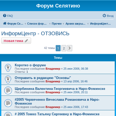
Форум Селятино
FAQ
Вход
Форум Селятино
Список форумов
Прочее
Архив закрытых тем
ИнформЦентр - ОТЗОВИСЬ
ИнформЦентр - ОТЗОВИСЬ
Новая тема
1
2
След.
42 темы
Темы
Коротко о форуме
Последнее сообщение
Владимир
«
25 июн 2006, 06:38
Ответы:
1
Отправить в редакцию "Основы"
Последнее сообщение
Владимир
«
13 апр 2006, 16:46
Щербинина Валентина Георгиевича в Наро-Фоминске
Последнее сообщение
Владимир
«
25 июн 2006, 20:11
#2005 Червяченко Вячеслава Романовича в Наро-
Фоминске
Последнее сообщение
Владимир
«
25 июн 2006, 17:43
# 2005 Томко Татьяну Сергеевну в Наро-Фоминске