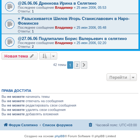
@26.06.06 Дреннова Ирина в Селятино
Последнее сообщение
Владимир
«
25 июн 2006, 05:53
Ответы:
1
+ Разыскивается Шилов Игорь Станиславович в Наро-
Фоминске
Последнее сообщение
Владимир
«
25 июн 2006, 05:48
Ответы:
1
@27.06.06 Подлипалин Борис Валерьевич в селятино
Последнее сообщение
Владимир
«
25 июн 2006, 02:20
Ответы:
2
Новая тема
1
2
След.
42 темы
Перейти
ПРАВА ДОСТУПА
Вы
не можете
начинать темы
Вы
не можете
отвечать на сообщения
Вы
не можете
редактировать свои сообщения
Вы
не можете
удалять свои сообщения
Вы
не можете
добавлять вложения
Форум Селятино
Список форумов
Часовой пояс:
UTC+03:00
Создано на основе
phpBB
® Forum Software © phpBB Limited