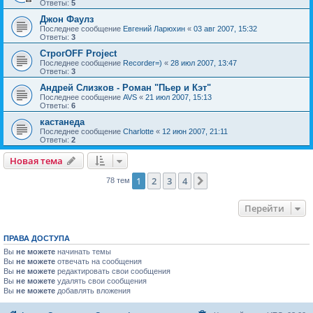
Ответы:
5
Джон Фаулз
Последнее сообщение
Евгений Ларюхин
«
03 авг 2007, 15:32
Ответы:
3
СтрогOFF Project
Последнее сообщение
Recorder=)
«
28 июл 2007, 13:47
Ответы:
3
Андрей Слизков - Роман "Пьер и Кэт"
Последнее сообщение
AVS
«
21 июл 2007, 15:13
Ответы:
6
кастанеда
Последнее сообщение
Charlotte
«
12 июн 2007, 21:11
Ответы:
2
Новая тема
1
2
3
4
След.
78 тем
Перейти
ПРАВА ДОСТУПА
Вы
не можете
начинать темы
Вы
не можете
отвечать на сообщения
Вы
не можете
редактировать свои сообщения
Вы
не можете
удалять свои сообщения
Вы
не можете
добавлять вложения