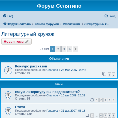
Форум Селятино
FAQ
Вход
Форум Селятино
Список форумов
Развлечения
Литературный кружок
Литературный кружок
Новая тема
1
2
3
4
След.
78 тем
Объявления
Конкурс рассказов
Последнее сообщение
Charlotte
«
28 мар 2007, 02:45
Ответы:
19
1
2
Темы
какую литературу вы предпочитаете?
Последнее сообщение
Charlotte
«
16 авг 2009, 23:32
Ответы:
65
1
2
3
4
5
Стихи.
Последнее сообщение
Гарфилд
«
31 дек 2007, 03:18
Ответы:
120
1
6
7
8
9
…