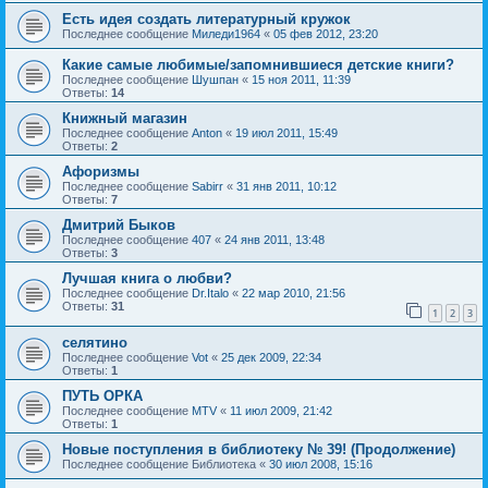
Есть идея создать литературный кружок
Последнее сообщение
Миледи1964
«
05 фев 2012, 23:20
Какие самые любимые/запомнившиеся детские книги?
Последнее сообщение
Шушпан
«
15 ноя 2011, 11:39
Ответы:
14
Книжный магазин
Последнее сообщение
Anton
«
19 июл 2011, 15:49
Ответы:
2
Афоризмы
Последнее сообщение
Sabirr
«
31 янв 2011, 10:12
Ответы:
7
Дмитрий Быков
Последнее сообщение
407
«
24 янв 2011, 13:48
Ответы:
3
Лучшая книга о любви?
Последнее сообщение
Dr.Italo
«
22 мар 2010, 21:56
Ответы:
31
1
2
3
селятино
Последнее сообщение
Vot
«
25 дек 2009, 22:34
Ответы:
1
ПУТЬ ОРКА
Последнее сообщение
MTV
«
11 июл 2009, 21:42
Ответы:
1
Новые поступления в библиотеку № 39! (Продолжение)
Последнее сообщение
Библиотека
«
30 июл 2008, 15:16