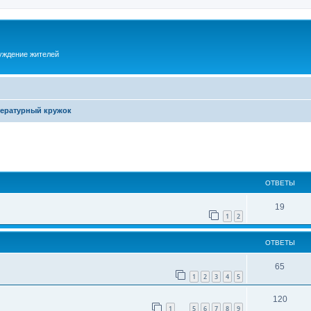
суждение жителей
ературный кружок
ОТВЕТЫ
19
1
2
ОТВЕТЫ
65
1
2
3
4
5
120
1
5
6
7
8
9
…