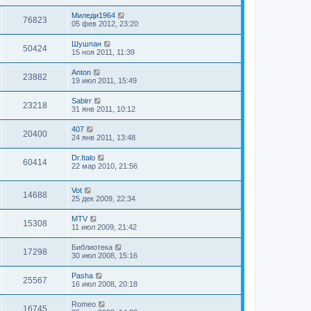
Миледи1964
76823
05 фев 2012, 23:20
Шушпан
50424
15 ноя 2011, 11:39
Anton
23882
19 июл 2011, 15:49
Sabirr
23218
31 янв 2011, 10:12
407
20400
24 янв 2011, 13:48
Dr.Italo
60414
22 мар 2010, 21:56
Vot
14688
25 дек 2009, 22:34
MTV
15308
11 июл 2009, 21:42
Библиотека
17298
30 июл 2008, 15:16
Pasha
25567
16 июл 2008, 20:18
Romeo
16745