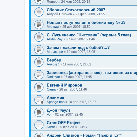
Romeo
»
24 мар 2008, 20:18
Сборник Стихотворений 2007
Андрей Слизков
»
27 фев 2008, 21:55
Новые поступления в библиотеку № 39!
Миледи
»
25 дек 2007, 18:52
С. Лукьяненко "Чистовик" (первые 5 глав)
Alisha Ray
»
27 янв 2007, 21:46
Зачем плакали дед с бабой?...?
Меламори
»
12 ноя 2007, 15:05
Вербер
Аляск@
»
11 ноя 2007, 21:02
Зарисовка (автора не знаю) - вытащил из ст
Dmitrivm
»
27 сен 2007, 11:45
Евгений Миронов
Саша
»
28 авг 2007, 11:46
Алхимик
Sponge bob
»
10 авг 2007, 13:27
Джон Фаулз
Vot
»
02 авг 2007, 22:45
СтрогOFF Project
Kurdt
»
25 июл 2007, 13:17
Андрей Слизков - Роман "Пьер и Кэт"