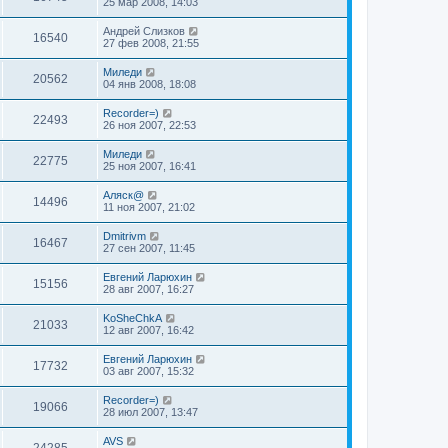
25 мар 2008, 14:03
Андрей Слизков
16540
27 фев 2008, 21:55
Миледи
20562
04 янв 2008, 18:08
Recorder=)
22493
26 ноя 2007, 22:53
Миледи
22775
25 ноя 2007, 16:41
Аляск@
14496
11 ноя 2007, 21:02
Dmitrivm
16467
27 сен 2007, 11:45
Евгений Ларюхин
15156
28 авг 2007, 16:27
KoSheChkA
21033
12 авг 2007, 16:42
Евгений Ларюхин
17732
03 авг 2007, 15:32
Recorder=)
19066
28 июл 2007, 13:47
AVS