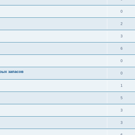
0
2
3
6
0
арых запасов
0
1
5
3
3