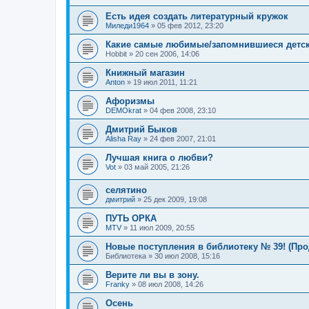
Есть идея создать литературный кружок
Миледи1964
»
05 фев 2012, 23:20
Какие самые любимые/запомнившиеся детск
Hobbit
»
20 сен 2006, 14:06
Книжный магазин
Anton
»
19 июл 2011, 11:21
Афоризмы
DEMOkrat
»
04 фев 2008, 23:10
Дмитрий Быков
Alisha Ray
»
24 фев 2007, 21:01
Лучшая книга о любви?
Vot
»
03 май 2005, 21:26
селятино
дмитрий
»
25 дек 2009, 19:08
ПУТЬ ОРКА
MTV
»
11 июл 2009, 20:55
Новые поступления в библиотеку № 39! (Пр
Библиотека
»
30 июл 2008, 15:16
Верите ли вы в зону.
Franky
»
08 июл 2008, 14:26
Осень