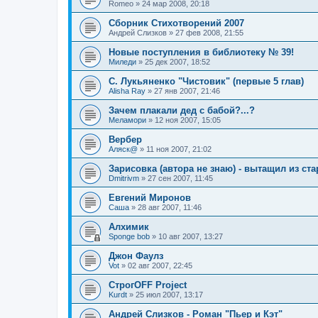
Romeo
»
24 мар 2008, 20:18
Сборник Стихотворений 2007
Андрей Слизков
»
27 фев 2008, 21:55
Новые поступления в библиотеку № 39!
Миледи
»
25 дек 2007, 18:52
С. Лукьяненко "Чистовик" (первые 5 глав)
Alisha Ray
»
27 янв 2007, 21:46
Зачем плакали дед с бабой?...?
Меламори
»
12 ноя 2007, 15:05
Вербер
Аляск@
»
11 ноя 2007, 21:02
Зарисовка (автора не знаю) - вытащил из ст
Dmitrivm
»
27 сен 2007, 11:45
Евгений Миронов
Саша
»
28 авг 2007, 11:46
Алхимик
Sponge bob
»
10 авг 2007, 13:27
Джон Фаулз
Vot
»
02 авг 2007, 22:45
СтрогOFF Project
Kurdt
»
25 июл 2007, 13:17
Андрей Слизков - Роман "Пьер и Кэт"