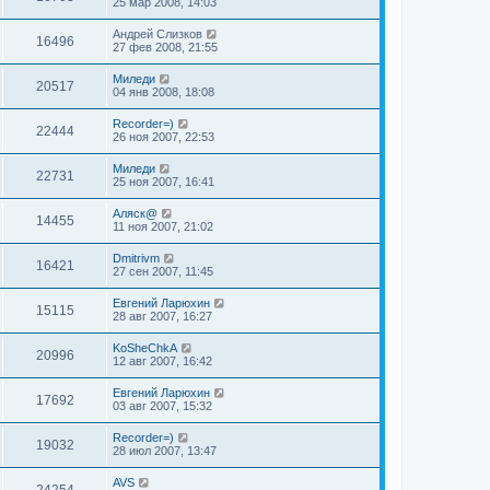
25 мар 2008, 14:03
Андрей Слизков
16496
27 фев 2008, 21:55
Миледи
20517
04 янв 2008, 18:08
Recorder=)
22444
26 ноя 2007, 22:53
Миледи
22731
25 ноя 2007, 16:41
Аляск@
14455
11 ноя 2007, 21:02
Dmitrivm
16421
27 сен 2007, 11:45
Евгений Ларюхин
15115
28 авг 2007, 16:27
KoSheChkA
20996
12 авг 2007, 16:42
Евгений Ларюхин
17692
03 авг 2007, 15:32
Recorder=)
19032
28 июл 2007, 13:47
AVS