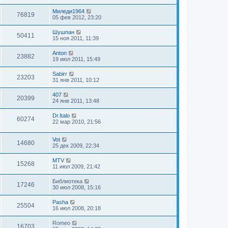
Миледи1964
76819
05 фев 2012, 23:20
Шушпан
50411
15 ноя 2011, 11:39
Anton
23882
19 июл 2011, 15:49
Sabirr
23203
31 янв 2011, 10:12
407
20399
24 янв 2011, 13:48
Dr.Italo
60274
22 мар 2010, 21:56
Vot
14680
25 дек 2009, 22:34
MTV
15268
11 июл 2009, 21:42
Библиотека
17246
30 июл 2008, 15:16
Pasha
25504
16 июл 2008, 20:18
Romeo
16703