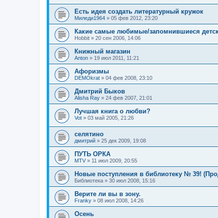
Есть идея создать литературный кружок
Миледи1964
»
05 фев 2012, 23:20
Какие самые любимые/запомнившиеся детск
Hobbit
»
20 сен 2006, 14:06
Книжный магазин
Anton
»
19 июл 2011, 11:21
Афоризмы
DEMOkrat
»
04 фев 2008, 23:10
Дмитрий Быков
Alisha Ray
»
24 фев 2007, 21:01
Лучшая книга о любви?
Vot
»
03 май 2005, 21:26
селятино
дмитрий
»
25 дек 2009, 19:08
ПУТЬ ОРКА
MTV
»
11 июл 2009, 20:55
Новые поступления в библиотеку № 39! (Пр
Библиотека
»
30 июл 2008, 15:16
Верите ли вы в зону.
Franky
»
08 июл 2008, 14:26
Осень