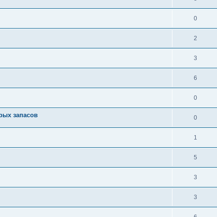
0
2
3
6
0
арых запасов
0
1
5
3
3