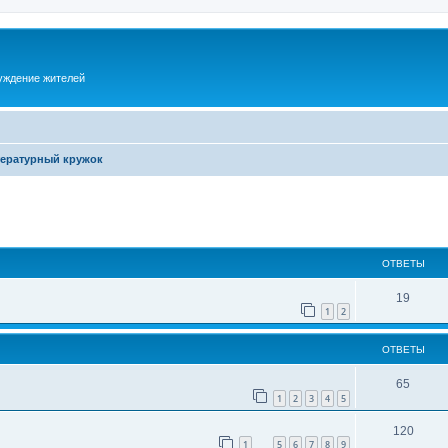
суждение жителей
ературный кружок
ОТВЕТЫ
19
1
2
ОТВЕТЫ
65
1
2
3
4
5
120
1
5
6
7
8
9
…