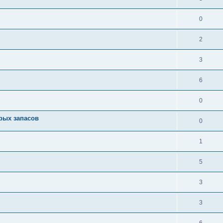
0
2
3
6
0
арых запасов
0
1
5
3
3