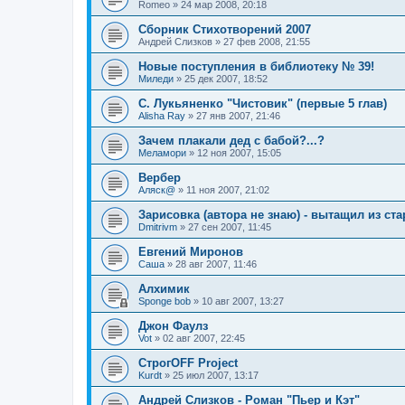
Romeo
»
24 мар 2008, 20:18
Сборник Стихотворений 2007
Андрей Слизков
»
27 фев 2008, 21:55
Новые поступления в библиотеку № 39!
Миледи
»
25 дек 2007, 18:52
С. Лукьяненко "Чистовик" (первые 5 глав)
Alisha Ray
»
27 янв 2007, 21:46
Зачем плакали дед с бабой?...?
Меламори
»
12 ноя 2007, 15:05
Вербер
Аляск@
»
11 ноя 2007, 21:02
Зарисовка (автора не знаю) - вытащил из ст
Dmitrivm
»
27 сен 2007, 11:45
Евгений Миронов
Саша
»
28 авг 2007, 11:46
Алхимик
Sponge bob
»
10 авг 2007, 13:27
Джон Фаулз
Vot
»
02 авг 2007, 22:45
СтрогOFF Project
Kurdt
»
25 июл 2007, 13:17
Андрей Слизков - Роман "Пьер и Кэт"