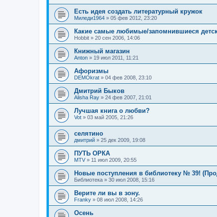
Есть идея создать литературный кружок
Миледи1964
»
05 фев 2012, 23:20
Какие самые любимые/запомнившиеся детск
Hobbit
»
20 сен 2006, 14:06
Книжный магазин
Anton
»
19 июл 2011, 11:21
Афоризмы
DEMOkrat
»
04 фев 2008, 23:10
Дмитрий Быков
Alisha Ray
»
24 фев 2007, 21:01
Лучшая книга о любви?
Vot
»
03 май 2005, 21:26
селятино
дмитрий
»
25 дек 2009, 19:08
ПУТЬ ОРКА
MTV
»
11 июл 2009, 20:55
Новые поступления в библиотеку № 39! (Пр
Библиотека
»
30 июл 2008, 15:16
Верите ли вы в зону.
Franky
»
08 июл 2008, 14:26
Осень