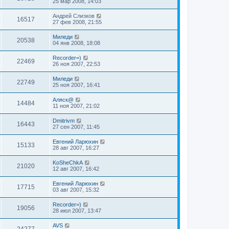
25 мар 2008, 14:03
Андрей Слизков
16517
27 фев 2008, 21:55
Миледи
20538
04 янв 2008, 18:08
Recorder=)
22469
26 ноя 2007, 22:53
Миледи
22749
25 ноя 2007, 16:41
Аляск@
14484
11 ноя 2007, 21:02
Dmitrivm
16443
27 сен 2007, 11:45
Евгений Ларюхин
15133
28 авг 2007, 16:27
KoSheChkA
21020
12 авг 2007, 16:42
Евгений Ларюхин
17715
03 авг 2007, 15:32
Recorder=)
19056
28 июл 2007, 13:47
AVS