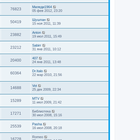
Миледи1964
76823
05 фев 2012, 23:20
Шушпан
50419
15 ноя 2011, 11:39
Anton
23882
19 июл 2011, 15:49
Sabirr
23212
31 янв 2011, 10:12
407
20400
24 янв 2011, 13:48
Dr.Italo
60364
22 мар 2010, 21:56
Vot
14688
25 дек 2009, 22:34
MTV
15289
11 июл 2009, 21:42
Библиотека
17271
30 июл 2008, 15:16
Pasha
25539
16 июл 2008, 20:18
Romeo
16728