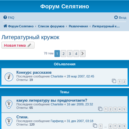
Форум Селятино
FAQ
Вход
Форум Селятино
Список форумов
Развлечения
Литературный кружок
Литературный кружок
Новая тема
1
2
3
4
След.
78 тем
Объявления
Конкурс рассказов
Последнее сообщение
Charlotte
«
28 мар 2007, 02:45
Ответы:
19
1
2
Темы
какую литературу вы предпочитаете?
Последнее сообщение
Charlotte
«
16 авг 2009, 23:32
Ответы:
65
1
2
3
4
5
Стихи.
Последнее сообщение
Гарфилд
«
31 дек 2007, 03:18
Ответы:
120
1
6
7
8
9
…