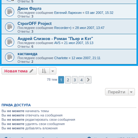
Ответы:
5
Джон Фаулз
Последнее сообщение
Евгений Ларюхин
«
03 авг 2007, 15:32
Ответы:
3
СтрогOFF Project
Последнее сообщение
Recorder=)
«
28 июл 2007, 13:47
Ответы:
3
Андрей Слизков - Роман "Пьер и Кэт"
Последнее сообщение
AVS
«
21 июл 2007, 15:13
Ответы:
6
кастанеда
Последнее сообщение
Charlotte
«
12 июн 2007, 21:11
Ответы:
2
Новая тема
1
2
3
4
След.
78 тем
Перейти
ПРАВА ДОСТУПА
Вы
не можете
начинать темы
Вы
не можете
отвечать на сообщения
Вы
не можете
редактировать свои сообщения
Вы
не можете
удалять свои сообщения
Вы
не можете
добавлять вложения