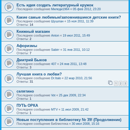
Есть идея создать литературный кружок
Последнее сообщение
Миледи1964
«
05 фев 2012, 23:20
Какие самые любимые/запомнившиеся детские книги?
Последнее сообщение
Шушпан
«
15 ноя 2011, 11:39
Ответы:
14
Книжный магазин
Последнее сообщение
Anton
«
19 июл 2011, 15:49
Ответы:
2
Афоризмы
Последнее сообщение
Sabirr
«
31 янв 2011, 10:12
Ответы:
7
Дмитрий Быков
Последнее сообщение
407
«
24 янв 2011, 13:48
Ответы:
3
Лучшая книга о любви?
Последнее сообщение
Dr.Italo
«
22 мар 2010, 21:56
Ответы:
31
1
2
3
селятино
Последнее сообщение
Vot
«
25 дек 2009, 22:34
Ответы:
1
ПУТЬ ОРКА
Последнее сообщение
MTV
«
11 июл 2009, 21:42
Ответы:
1
Новые поступления в библиотеку № 39! (Продолжение)
Последнее сообщение
Библиотека
«
30 июл 2008, 15:16