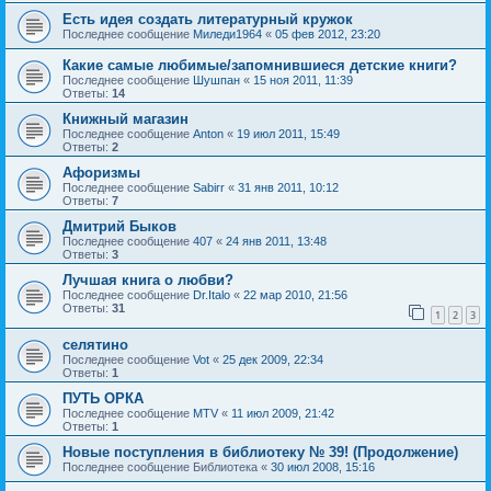
Есть идея создать литературный кружок
Последнее сообщение
Миледи1964
«
05 фев 2012, 23:20
Какие самые любимые/запомнившиеся детские книги?
Последнее сообщение
Шушпан
«
15 ноя 2011, 11:39
Ответы:
14
Книжный магазин
Последнее сообщение
Anton
«
19 июл 2011, 15:49
Ответы:
2
Афоризмы
Последнее сообщение
Sabirr
«
31 янв 2011, 10:12
Ответы:
7
Дмитрий Быков
Последнее сообщение
407
«
24 янв 2011, 13:48
Ответы:
3
Лучшая книга о любви?
Последнее сообщение
Dr.Italo
«
22 мар 2010, 21:56
Ответы:
31
1
2
3
селятино
Последнее сообщение
Vot
«
25 дек 2009, 22:34
Ответы:
1
ПУТЬ ОРКА
Последнее сообщение
MTV
«
11 июл 2009, 21:42
Ответы:
1
Новые поступления в библиотеку № 39! (Продолжение)
Последнее сообщение
Библиотека
«
30 июл 2008, 15:16