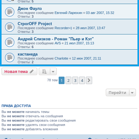
Ответы:
5
Джон Фаулз
Последнее сообщение
Евгений Ларюхин
«
03 авг 2007, 15:32
Ответы:
3
СтрогOFF Project
Последнее сообщение
Recorder=)
«
28 июл 2007, 13:47
Ответы:
3
Андрей Слизков - Роман "Пьер и Кэт"
Последнее сообщение
AVS
«
21 июл 2007, 15:13
Ответы:
6
кастанеда
Последнее сообщение
Charlotte
«
12 июн 2007, 21:11
Ответы:
2
Новая тема
1
2
3
4
След.
78 тем
Перейти
ПРАВА ДОСТУПА
Вы
не можете
начинать темы
Вы
не можете
отвечать на сообщения
Вы
не можете
редактировать свои сообщения
Вы
не можете
удалять свои сообщения
Вы
не можете
добавлять вложения