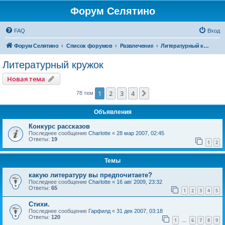
Форум Селятино
FAQ
Вход
Форум Селятино
Список форумов
Развлечения
Литературный кружок
Литературный кружок
Новая тема
1
2
3
4
След.
78 тем
Объявления
Конкурс рассказов
Последнее сообщение
Charlotte
«
28 мар 2007, 02:45
Ответы:
19
1
2
Темы
какую литературу вы предпочитаете?
Последнее сообщение
Charlotte
«
16 авг 2009, 23:32
Ответы:
65
1
2
3
4
5
Стихи.
Последнее сообщение
Гарфилд
«
31 дек 2007, 03:18
Ответы:
120
1
6
7
8
9
…