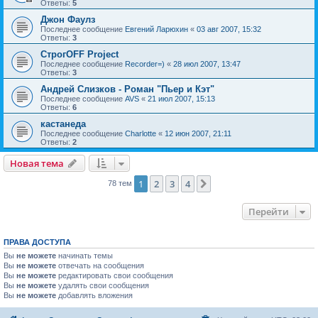
Ответы:
5
Джон Фаулз
Последнее сообщение
Евгений Ларюхин
«
03 авг 2007, 15:32
Ответы:
3
СтрогOFF Project
Последнее сообщение
Recorder=)
«
28 июл 2007, 13:47
Ответы:
3
Андрей Слизков - Роман "Пьер и Кэт"
Последнее сообщение
AVS
«
21 июл 2007, 15:13
Ответы:
6
кастанеда
Последнее сообщение
Charlotte
«
12 июн 2007, 21:11
Ответы:
2
Новая тема
1
2
3
4
След.
78 тем
Перейти
ПРАВА ДОСТУПА
Вы
не можете
начинать темы
Вы
не можете
отвечать на сообщения
Вы
не можете
редактировать свои сообщения
Вы
не можете
удалять свои сообщения
Вы
не можете
добавлять вложения