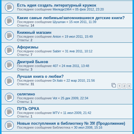
Есть идея создать литературный кружок
Последнее сообщение
Миледи1964
«
05 фев 2012, 23:20
Какие самые любимые/запомнившиеся детские книги?
Последнее сообщение
Шушпан
«
15 ноя 2011, 11:39
Ответы:
14
Книжный магазин
Последнее сообщение
Anton
«
19 июл 2011, 15:49
Ответы:
2
Афоризмы
Последнее сообщение
Sabirr
«
31 янв 2011, 10:12
Ответы:
7
Дмитрий Быков
Последнее сообщение
407
«
24 янв 2011, 13:48
Ответы:
3
Лучшая книга о любви?
Последнее сообщение
Dr.Italo
«
22 мар 2010, 21:56
Ответы:
31
1
2
3
селятино
Последнее сообщение
Vot
«
25 дек 2009, 22:34
Ответы:
1
ПУТЬ ОРКА
Последнее сообщение
MTV
«
11 июл 2009, 21:42
Ответы:
1
Новые поступления в библиотеку № 39! (Продолжение)
Последнее сообщение
Библиотека
«
30 июл 2008, 15:16