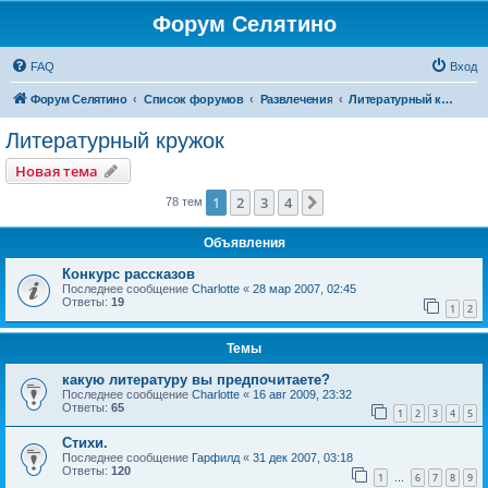
Форум Селятино
FAQ
Вход
Форум Селятино
Список форумов
Развлечения
Литературный кружок
Литературный кружок
Новая тема
1
2
3
4
След.
78 тем
Объявления
Конкурс рассказов
Последнее сообщение
Charlotte
«
28 мар 2007, 02:45
Ответы:
19
1
2
Темы
какую литературу вы предпочитаете?
Последнее сообщение
Charlotte
«
16 авг 2009, 23:32
Ответы:
65
1
2
3
4
5
Стихи.
Последнее сообщение
Гарфилд
«
31 дек 2007, 03:18
Ответы:
120
1
6
7
8
9
…