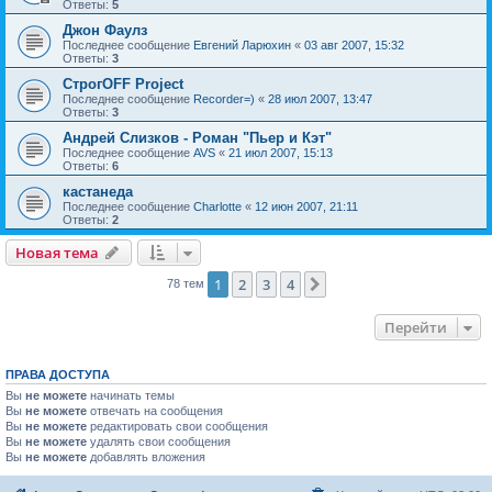
Ответы:
5
Джон Фаулз
Последнее сообщение
Евгений Ларюхин
«
03 авг 2007, 15:32
Ответы:
3
СтрогOFF Project
Последнее сообщение
Recorder=)
«
28 июл 2007, 13:47
Ответы:
3
Андрей Слизков - Роман "Пьер и Кэт"
Последнее сообщение
AVS
«
21 июл 2007, 15:13
Ответы:
6
кастанеда
Последнее сообщение
Charlotte
«
12 июн 2007, 21:11
Ответы:
2
Новая тема
1
2
3
4
След.
78 тем
Перейти
ПРАВА ДОСТУПА
Вы
не можете
начинать темы
Вы
не можете
отвечать на сообщения
Вы
не можете
редактировать свои сообщения
Вы
не можете
удалять свои сообщения
Вы
не можете
добавлять вложения