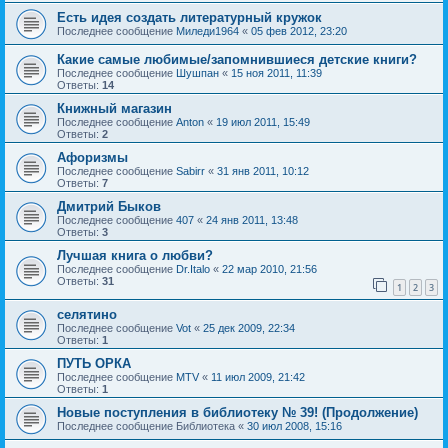
Есть идея создать литературный кружок
Последнее сообщение
Миледи1964
«
05 фев 2012, 23:20
Какие самые любимые/запомнившиеся детские книги?
Последнее сообщение
Шушпан
«
15 ноя 2011, 11:39
Ответы:
14
Книжный магазин
Последнее сообщение
Anton
«
19 июл 2011, 15:49
Ответы:
2
Афоризмы
Последнее сообщение
Sabirr
«
31 янв 2011, 10:12
Ответы:
7
Дмитрий Быков
Последнее сообщение
407
«
24 янв 2011, 13:48
Ответы:
3
Лучшая книга о любви?
Последнее сообщение
Dr.Italo
«
22 мар 2010, 21:56
Ответы:
31
1
2
3
селятино
Последнее сообщение
Vot
«
25 дек 2009, 22:34
Ответы:
1
ПУТЬ ОРКА
Последнее сообщение
MTV
«
11 июл 2009, 21:42
Ответы:
1
Новые поступления в библиотеку № 39! (Продолжение)
Последнее сообщение
Библиотека
«
30 июл 2008, 15:16