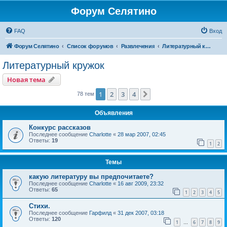
Форум Селятино
FAQ
Вход
Форум Селятино
Список форумов
Развлечения
Литературный кружок
Литературный кружок
Новая тема
1
2
3
4
След.
78 тем
Объявления
Конкурс рассказов
Последнее сообщение
Charlotte
«
28 мар 2007, 02:45
Ответы:
19
1
2
Темы
какую литературу вы предпочитаете?
Последнее сообщение
Charlotte
«
16 авг 2009, 23:32
Ответы:
65
1
2
3
4
5
Стихи.
Последнее сообщение
Гарфилд
«
31 дек 2007, 03:18
Ответы:
120
1
6
7
8
9
…