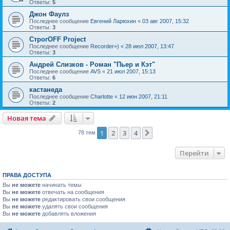
Ответы:
5
Джон Фаулз
Последнее сообщение
Евгений Ларюхин
«
03 авг 2007, 15:32
Ответы:
3
СтрогOFF Project
Последнее сообщение
Recorder=)
«
28 июл 2007, 13:47
Ответы:
3
Андрей Слизков - Роман "Пьер и Кэт"
Последнее сообщение
AVS
«
21 июл 2007, 15:13
Ответы:
6
кастанеда
Последнее сообщение
Charlotte
«
12 июн 2007, 21:11
Ответы:
2
Новая тема
1
2
3
4
След.
78 тем
Перейти
ПРАВА ДОСТУПА
Вы
не можете
начинать темы
Вы
не можете
отвечать на сообщения
Вы
не можете
редактировать свои сообщения
Вы
не можете
удалять свои сообщения
Вы
не можете
добавлять вложения