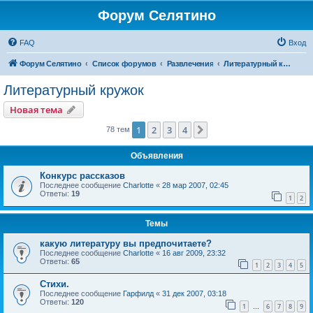
Форум Селятино
FAQ
Вход
Форум Селятино
Список форумов
Развлечения
Литературный кружок
Литературный кружок
Новая тема
1
2
3
4
След.
78 тем
Объявления
Конкурс рассказов
Последнее сообщение
Charlotte
«
28 мар 2007, 02:45
Ответы:
19
1
2
Темы
какую литературу вы предпочитаете?
Последнее сообщение
Charlotte
«
16 авг 2009, 23:32
Ответы:
65
1
2
3
4
5
Стихи.
Последнее сообщение
Гарфилд
«
31 дек 2007, 03:18
Ответы:
120
1
6
7
8
9
…