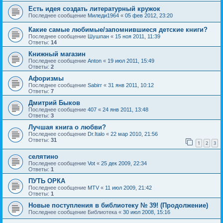
Есть идея создать литературный кружок
Последнее сообщение
Миледи1964
«
05 фев 2012, 23:20
Какие самые любимые/запомнившиеся детские книги?
Последнее сообщение
Шушпан
«
15 ноя 2011, 11:39
Ответы:
14
Книжный магазин
Последнее сообщение
Anton
«
19 июл 2011, 15:49
Ответы:
2
Афоризмы
Последнее сообщение
Sabirr
«
31 янв 2011, 10:12
Ответы:
7
Дмитрий Быков
Последнее сообщение
407
«
24 янв 2011, 13:48
Ответы:
3
Лучшая книга о любви?
Последнее сообщение
Dr.Italo
«
22 мар 2010, 21:56
Ответы:
31
1
2
3
селятино
Последнее сообщение
Vot
«
25 дек 2009, 22:34
Ответы:
1
ПУТЬ ОРКА
Последнее сообщение
MTV
«
11 июл 2009, 21:42
Ответы:
1
Новые поступления в библиотеку № 39! (Продолжение)
Последнее сообщение
Библиотека
«
30 июл 2008, 15:16