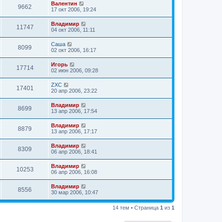
Валентин
9662
17 окт 2006, 19:24
Владимир
11747
04 окт 2006, 11:11
Саша
8099
02 окт 2006, 16:17
Игорь
17714
02 июн 2006, 09:28
ZXC
17401
20 апр 2006, 23:22
Владимир
8699
13 апр 2006, 17:54
Владимир
8879
13 апр 2006, 17:17
Владимир
8309
06 апр 2006, 18:41
Владимир
10253
06 апр 2006, 16:08
Владимир
8556
30 мар 2006, 10:47
14 тем • Страница
1
из
1