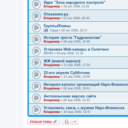
Идея "Зона народного контроля"
Владимир
»
15 окт 2006, 21:52
Отказники.ру
Владимир
»
01 окт 2006, 00:49
Группы/Кланы
Саша
»
02 окт 2006, 16:17
История треста "Гидромонтаж"
Владимир
»
06 апр 2006, 18:45
Установка Web-камеры в Селятино
ЙОЛО
»
04 апр 2006, 12:19
ЖЖ (живой журнал)
Владимир
»
13 апр 2006, 17:54
22-ого апреля Субботник
Владимир
»
10 апр 2006, 14:56
Интернет-каталог организаций Наро-Фоминск
Владимир
»
06 апр 2006, 18:41
Англоязычная версия сайта
Владимир
»
06 апр 2006, 15:43
Установить связь с музеем Наро-Фоминска
Владимир
»
30 мар 2006, 10:47
Новая тема