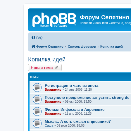
Форум Селятино
новости и события Селятино, об
FAQ
Форум Селятино
Список форумов
Копилка идей
Копилка идей
Новая тема
ТЕМЫ
Регистрация в чате из инета
Владимир
»
24 янв 2008, 11:20
Поступило предложение запустить strong dc
Владимир
»
09 окт 2006, 13:50
Филиал Инфосела в Апрелевке
Владимир
»
11 апр 2006, 11:25
Мысль. А есть смысл в дневнике?
Саша
»
09 июн 2006, 18:03