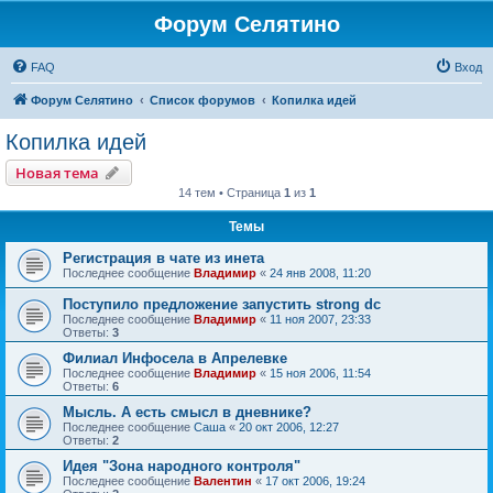
Форум Селятино
FAQ
Вход
Форум Селятино
Список форумов
Копилка идей
Копилка идей
Новая тема
14 тем • Страница
1
из
1
Темы
Регистрация в чате из инета
Последнее сообщение
Владимир
«
24 янв 2008, 11:20
Поступило предложение запустить strong dc
Последнее сообщение
Владимир
«
11 ноя 2007, 23:33
Ответы:
3
Филиал Инфосела в Апрелевке
Последнее сообщение
Владимир
«
15 ноя 2006, 11:54
Ответы:
6
Мысль. А есть смысл в дневнике?
Последнее сообщение
Саша
«
20 окт 2006, 12:27
Ответы:
2
Идея "Зона народного контроля"
Последнее сообщение
Валентин
«
17 окт 2006, 19:24