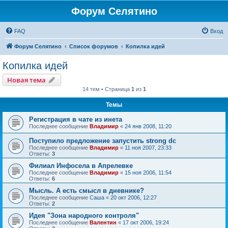
Форум Селятино
FAQ
Вход
Форум Селятино
Список форумов
Копилка идей
Копилка идей
Новая тема
14 тем • Страница
1
из
1
Темы
Регистрация в чате из инета
Последнее сообщение
Владимир
«
24 янв 2008, 11:20
Поступило предложение запустить strong dc
Последнее сообщение
Владимир
«
11 ноя 2007, 23:33
Ответы:
3
Филиал Инфосела в Апрелевке
Последнее сообщение
Владимир
«
15 ноя 2006, 11:54
Ответы:
6
Мысль. А есть смысл в дневнике?
Последнее сообщение
Саша
«
20 окт 2006, 12:27
Ответы:
2
Идея "Зона народного контроля"
Последнее сообщение
Валентин
«
17 окт 2006, 19:24