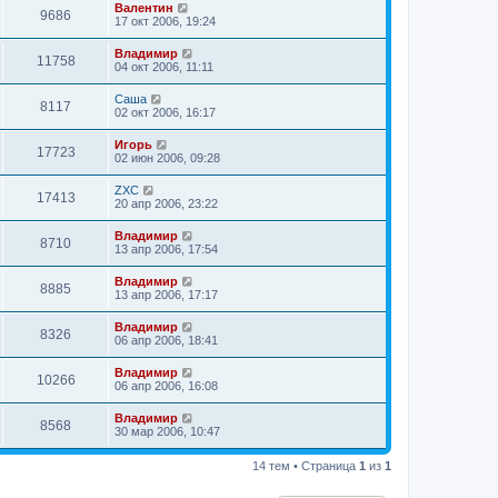
Валентин
9686
17 окт 2006, 19:24
Владимир
11758
04 окт 2006, 11:11
Саша
8117
02 окт 2006, 16:17
Игорь
17723
02 июн 2006, 09:28
ZXC
17413
20 апр 2006, 23:22
Владимир
8710
13 апр 2006, 17:54
Владимир
8885
13 апр 2006, 17:17
Владимир
8326
06 апр 2006, 18:41
Владимир
10266
06 апр 2006, 16:08
Владимир
8568
30 мар 2006, 10:47
14 тем • Страница
1
из
1