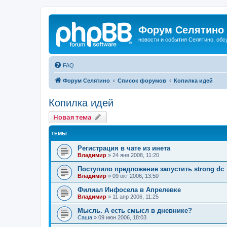
Форум Селятино
новости и события Селятино, об
FAQ
Форум Селятино
Список форумов
Копилка идей
Копилка идей
Новая тема
ТЕМЫ
Регистрация в чате из инета
Владимир
»
24 янв 2008, 11:20
Поступило предложение запустить strong dc
Владимир
»
09 окт 2006, 13:50
Филиал Инфосела в Апрелевке
Владимир
»
11 апр 2006, 11:25
Мысль. А есть смысл в дневнике?
Саша
»
09 июн 2006, 18:03