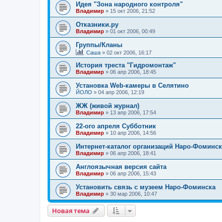
Идея "Зона народного контроля"
Владимир
»
15 окт 2006, 21:52
Отказники.ру
Владимир
»
01 окт 2006, 00:49
Группы/Кланы
Саша
»
02 окт 2006, 16:17
История треста "Гидромонтаж"
Владимир
»
06 апр 2006, 18:45
Установка Web-камеры в Селятино
ЙОЛО
»
04 апр 2006, 12:19
ЖЖ (живой журнал)
Владимир
»
13 апр 2006, 17:54
22-ого апреля Субботник
Владимир
»
10 апр 2006, 14:56
Интернет-каталог организаций Наро-Фоминск
Владимир
»
06 апр 2006, 18:41
Англоязычная версия сайта
Владимир
»
06 апр 2006, 15:43
Установить связь с музеем Наро-Фоминска
Владимир
»
30 мар 2006, 10:47
Новая тема