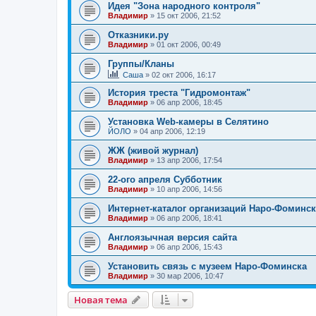
Идея "Зона народного контроля"
Владимир
»
15 окт 2006, 21:52
Отказники.ру
Владимир
»
01 окт 2006, 00:49
Группы/Кланы
Саша
»
02 окт 2006, 16:17
История треста "Гидромонтаж"
Владимир
»
06 апр 2006, 18:45
Установка Web-камеры в Селятино
ЙОЛО
»
04 апр 2006, 12:19
ЖЖ (живой журнал)
Владимир
»
13 апр 2006, 17:54
22-ого апреля Субботник
Владимир
»
10 апр 2006, 14:56
Интернет-каталог организаций Наро-Фоминск
Владимир
»
06 апр 2006, 18:41
Англоязычная версия сайта
Владимир
»
06 апр 2006, 15:43
Установить связь с музеем Наро-Фоминска
Владимир
»
30 мар 2006, 10:47
Новая тема