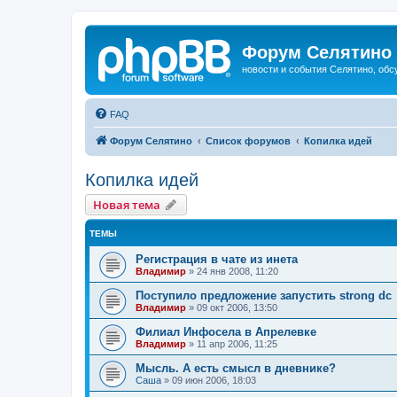
Форум Селятино
новости и события Селятино, об
FAQ
Форум Селятино
Список форумов
Копилка идей
Копилка идей
Новая тема
ТЕМЫ
Регистрация в чате из инета
Владимир
»
24 янв 2008, 11:20
Поступило предложение запустить strong dc
Владимир
»
09 окт 2006, 13:50
Филиал Инфосела в Апрелевке
Владимир
»
11 апр 2006, 11:25
Мысль. А есть смысл в дневнике?
Саша
»
09 июн 2006, 18:03