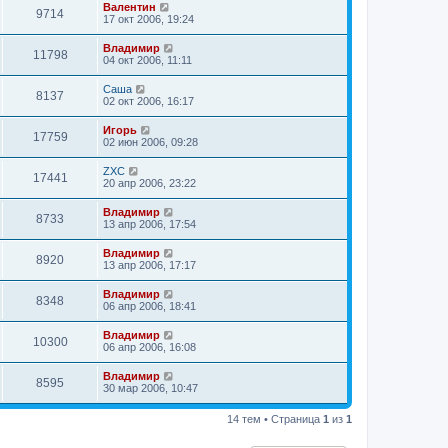
Валентин
9714
17 окт 2006, 19:24
Владимир
11798
04 окт 2006, 11:11
Саша
8137
02 окт 2006, 16:17
Игорь
17759
02 июн 2006, 09:28
ZXC
17441
20 апр 2006, 23:22
Владимир
8733
13 апр 2006, 17:54
Владимир
8920
13 апр 2006, 17:17
Владимир
8348
06 апр 2006, 18:41
Владимир
10300
06 апр 2006, 16:08
Владимир
8595
30 мар 2006, 10:47
14 тем • Страница
1
из
1