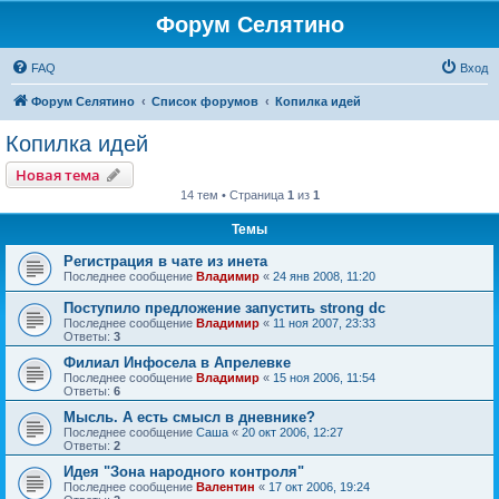
Форум Селятино
FAQ
Вход
Форум Селятино
Список форумов
Копилка идей
Копилка идей
Новая тема
14 тем • Страница
1
из
1
Темы
Регистрация в чате из инета
Последнее сообщение
Владимир
«
24 янв 2008, 11:20
Поступило предложение запустить strong dc
Последнее сообщение
Владимир
«
11 ноя 2007, 23:33
Ответы:
3
Филиал Инфосела в Апрелевке
Последнее сообщение
Владимир
«
15 ноя 2006, 11:54
Ответы:
6
Мысль. А есть смысл в дневнике?
Последнее сообщение
Саша
«
20 окт 2006, 12:27
Ответы:
2
Идея "Зона народного контроля"
Последнее сообщение
Валентин
«
17 окт 2006, 19:24