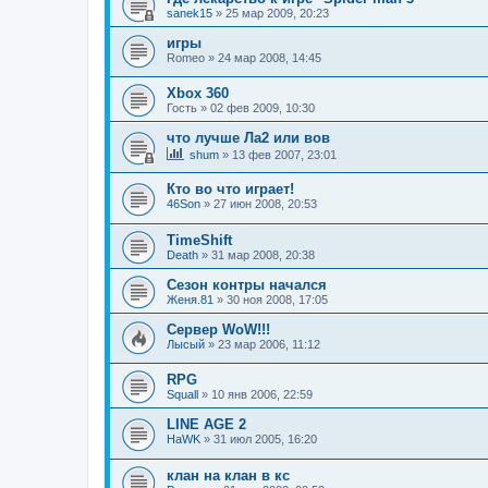
sanek15
»
25 мар 2009, 20:23
игры
Romeo
»
24 мар 2008, 14:45
Xbox 360
Гость
»
02 фев 2009, 10:30
что лучше Ла2 или вов
shum
»
13 фев 2007, 23:01
Кто во что играет!
46Son
»
27 июн 2008, 20:53
TimeShift
Death
»
31 мар 2008, 20:38
Сезон контры начался
Женя.81
»
30 ноя 2008, 17:05
Сервер WoW!!!
Лысый
»
23 мар 2006, 11:12
RPG
Squall
»
10 янв 2006, 22:59
LINE AGE 2
HaWK
»
31 июл 2005, 16:20
клан на клан в кс