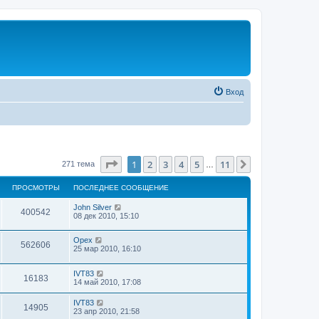
Вход
Страница
1
из
11
1
2
3
4
5
11
След.
271 тема
…
ПРОСМОТРЫ
ПОСЛЕДНЕЕ СООБЩЕНИЕ
John Silver
400542
08 дек 2010, 15:10
Орех
562606
25 мар 2010, 16:10
IVT83
16183
14 май 2010, 17:08
IVT83
14905
23 апр 2010, 21:58