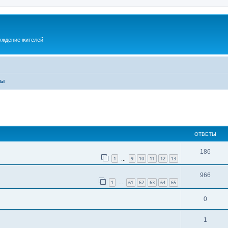
суждение жителей
ры
ОТВЕТЫ
186
1
9
10
11
12
13
…
966
1
61
62
63
64
65
…
0
1