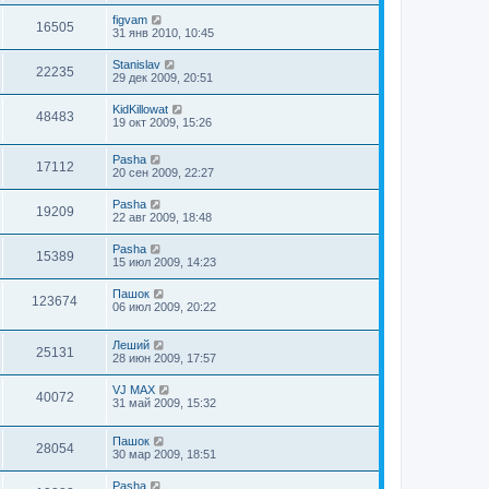
figvam
16505
31 янв 2010, 10:45
Stanislav
22235
29 дек 2009, 20:51
KidKillowat
48483
19 окт 2009, 15:26
Pasha
17112
20 сен 2009, 22:27
Pasha
19209
22 авг 2009, 18:48
Pasha
15389
15 июл 2009, 14:23
Пашок
123674
06 июл 2009, 20:22
Леший
25131
28 июн 2009, 17:57
VJ MAX
40072
31 май 2009, 15:32
Пашок
28054
30 мар 2009, 18:51
Pasha