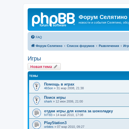
Форум Селятино
новости и события Селятино, об
FAQ
Форум Селятино
Список форумов
Развлечения
Иг
Игры
Новая тема
ТЕМЫ
Помощь в играх
46Son
»
31 мар 2008, 21:38
Поиск игры
shark
»
12 июн 2006, 21:00
отдам игры для компа за шоколадку
IVT83
»
14 май 2010, 17:08
PlayStation3
orbites
»
07 мар 2010, 09:27