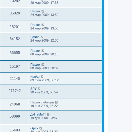
19282
26 мар 2009, 17:36
Пашок
35020
24 мар 2009, 13:52
Пашок
18201
24 мар 2009, 13:50
Pasha
64152
24 мар 2009, 12:36
Пашок
36655
08 мар 2009, 20:13
Пашок
15197
08 мар 2009, 20:07
Kpo/\b
21140
09 фев 2009, 00:12
SPY
271742
20 янв 2009, 00:54
Пашок Лебедев
24068
19 янв 2009, 15:22
ДиНаМиТ!
50099
19 дек 2008, 23:47
Орех
15483
30 ноя 2008, 15:33