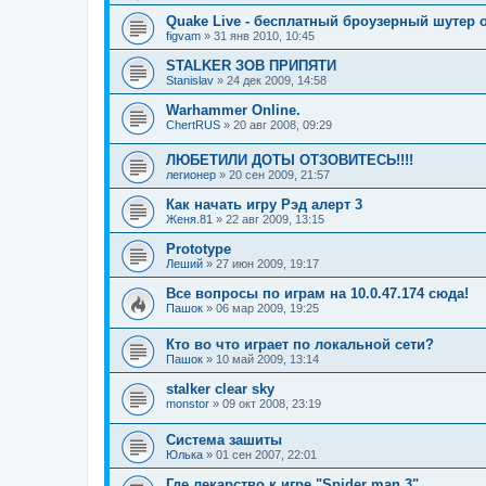
Quake Live - бесплатный броузерный шутер от
figvam
»
31 янв 2010, 10:45
STALKER ЗОВ ПРИПЯТИ
Stanislav
»
24 дек 2009, 14:58
Warhammer Online.
ChertRUS
»
20 авг 2008, 09:29
ЛЮБЕТИЛИ ДОТЫ ОТЗОВИТЕСЬ!!!!
легионер
»
20 сен 2009, 21:57
Как начать игру Рэд алерт 3
Женя.81
»
22 авг 2009, 13:15
Prototype
Леший
»
27 июн 2009, 19:17
Все вопросы по играм на 10.0.47.174 сюда!
Пашок
»
06 мар 2009, 19:25
Кто во что играет по локальной сети?
Пашок
»
10 май 2009, 13:14
stalker clear sky
monstor
»
09 окт 2008, 23:19
Система зашиты
Юлька
»
01 сен 2007, 22:01
Где лекарство к игре "Spider man 3"