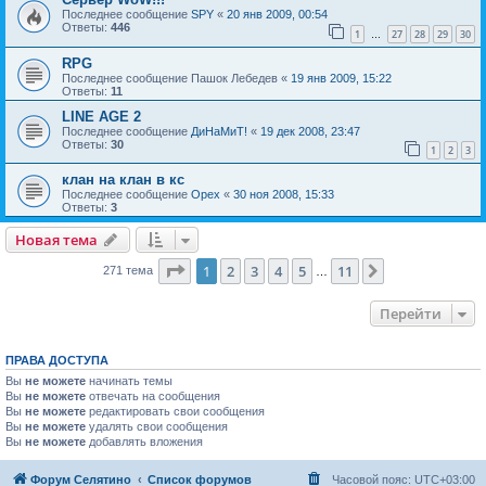
Последнее сообщение
SPY
«
20 янв 2009, 00:54
Ответы:
446
1
27
28
29
30
…
RPG
Последнее сообщение
Пашок Лебедев
«
19 янв 2009, 15:22
Ответы:
11
LINE AGE 2
Последнее сообщение
ДиНаМиТ!
«
19 дек 2008, 23:47
Ответы:
30
1
2
3
клан на клан в кс
Последнее сообщение
Орех
«
30 ноя 2008, 15:33
Ответы:
3
Новая тема
Страница
1
из
11
1
2
3
4
5
11
След.
271 тема
…
Перейти
ПРАВА ДОСТУПА
Вы
не можете
начинать темы
Вы
не можете
отвечать на сообщения
Вы
не можете
редактировать свои сообщения
Вы
не можете
удалять свои сообщения
Вы
не можете
добавлять вложения
Форум Селятино
Список форумов
Часовой пояс:
UTC+03:00