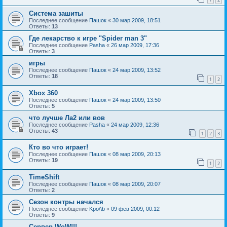
Система зашиты
Последнее сообщение
Пашок
«
30 мар 2009, 18:51
Ответы:
13
Где лекарство к игре "Spider man 3"
Последнее сообщение
Pasha
«
26 мар 2009, 17:36
Ответы:
3
игры
Последнее сообщение
Пашок
«
24 мар 2009, 13:52
Ответы:
18
1
2
Xbox 360
Последнее сообщение
Пашок
«
24 мар 2009, 13:50
Ответы:
5
что лучше Ла2 или вов
Последнее сообщение
Pasha
«
24 мар 2009, 12:36
Ответы:
43
1
2
3
Кто во что играет!
Последнее сообщение
Пашок
«
08 мар 2009, 20:13
Ответы:
19
1
2
TimeShift
Последнее сообщение
Пашок
«
08 мар 2009, 20:07
Ответы:
2
Сезон контры начался
Последнее сообщение
Kpo/\b
«
09 фев 2009, 00:12
Ответы:
9
Сервер WoW!!!