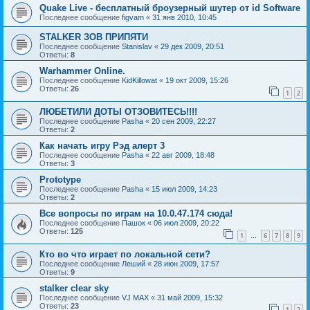
Quake Live - бесплатный броузерный шутер от id Software
Последнее сообщение
figvam
«
31 янв 2010, 10:45
STALKER ЗОВ ПРИПЯТИ
Последнее сообщение
Stanislav
«
29 дек 2009, 20:51
Ответы:
8
Warhammer Online.
Последнее сообщение
KidKillowat
«
19 окт 2009, 15:26
Ответы:
26
1
2
ЛЮБЕТИЛИ ДОТЫ ОТЗОВИТЕСЬ!!!!
Последнее сообщение
Pasha
«
20 сен 2009, 22:27
Ответы:
2
Как начать игру Рэд алерт 3
Последнее сообщение
Pasha
«
22 авг 2009, 18:48
Ответы:
3
Prototype
Последнее сообщение
Pasha
«
15 июл 2009, 14:23
Ответы:
2
Все вопросы по играм на 10.0.47.174 сюда!
Последнее сообщение
Пашок
«
06 июл 2009, 20:22
Ответы:
125
1
6
7
8
9
…
Кто во что играет по локальной сети?
Последнее сообщение
Леший
«
28 июн 2009, 17:57
Ответы:
9
stalker clear sky
Последнее сообщение
VJ MAX
«
31 май 2009, 15:32
Ответы:
23
1
2