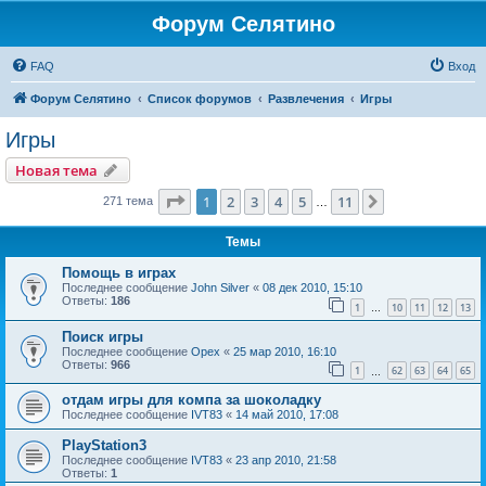
Форум Селятино
FAQ
Вход
Форум Селятино
Список форумов
Развлечения
Игры
Игры
Новая тема
Страница
1
из
11
1
2
3
4
5
11
След.
271 тема
…
Темы
Помощь в играх
Последнее сообщение
John Silver
«
08 дек 2010, 15:10
Ответы:
186
1
10
11
12
13
…
Поиск игры
Последнее сообщение
Орех
«
25 мар 2010, 16:10
Ответы:
966
1
62
63
64
65
…
отдам игры для компа за шоколадку
Последнее сообщение
IVT83
«
14 май 2010, 17:08
PlayStation3
Последнее сообщение
IVT83
«
23 апр 2010, 21:58
Ответы:
1