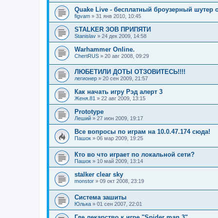
Quake Live - бесплатный броузерный шутер от
figvam
»
31 янв 2010, 10:45
STALKER ЗОВ ПРИПЯТИ
Stanislav
»
24 дек 2009, 14:58
Warhammer Online.
ChertRUS
»
20 авг 2008, 09:29
ЛЮБЕТИЛИ ДОТЫ ОТЗОВИТЕСЬ!!!!
легионер
»
20 сен 2009, 21:57
Как начать игру Рэд алерт 3
Женя.81
»
22 авг 2009, 13:15
Prototype
Леший
»
27 июн 2009, 19:17
Все вопросы по играм на 10.0.47.174 сюда!
Пашок
»
06 мар 2009, 19:25
Кто во что играет по локальной сети?
Пашок
»
10 май 2009, 13:14
stalker clear sky
monstor
»
09 окт 2008, 23:19
Система зашиты
Юлька
»
01 сен 2007, 22:01
Где лекарство к игре "Spider man 3"