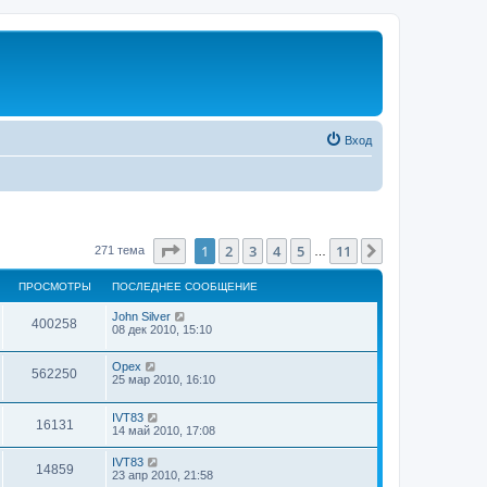
Вход
Страница
1
из
11
1
2
3
4
5
11
След.
271 тема
…
ПРОСМОТРЫ
ПОСЛЕДНЕЕ СООБЩЕНИЕ
John Silver
400258
08 дек 2010, 15:10
Орех
562250
25 мар 2010, 16:10
IVT83
16131
14 май 2010, 17:08
IVT83
14859
23 апр 2010, 21:58