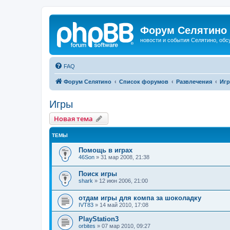
Форум Селятино
новости и события Селятино, об
FAQ
Форум Селятино
Список форумов
Развлечения
Иг
Игры
Новая тема
ТЕМЫ
Помощь в играх
46Son
»
31 мар 2008, 21:38
Поиск игры
shark
»
12 июн 2006, 21:00
отдам игры для компа за шоколадку
IVT83
»
14 май 2010, 17:08
PlayStation3
orbites
»
07 мар 2010, 09:27