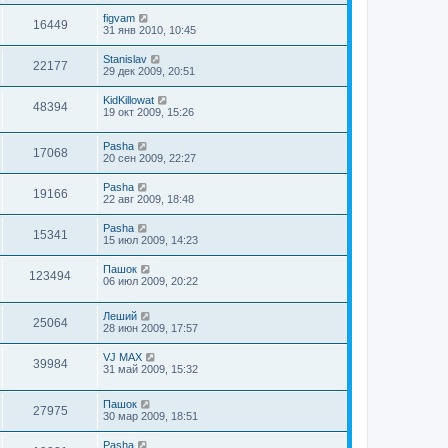
figvam
16449
31 янв 2010, 10:45
Stanislav
22177
29 дек 2009, 20:51
KidKillowat
48394
19 окт 2009, 15:26
Pasha
17068
20 сен 2009, 22:27
Pasha
19166
22 авг 2009, 18:48
Pasha
15341
15 июл 2009, 14:23
Пашок
123494
06 июл 2009, 20:22
Леший
25064
28 июн 2009, 17:57
VJ MAX
39984
31 май 2009, 15:32
Пашок
27975
30 мар 2009, 18:51
Pasha