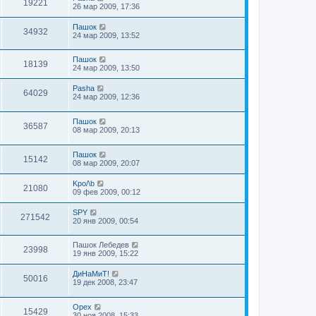
19221
26 мар 2009, 17:36
Пашок
34932
24 мар 2009, 13:52
Пашок
18139
24 мар 2009, 13:50
Pasha
64029
24 мар 2009, 12:36
Пашок
36587
08 мар 2009, 20:13
Пашок
15142
08 мар 2009, 20:07
Kpo/\b
21080
09 фев 2009, 00:12
SPY
271542
20 янв 2009, 00:54
Пашок Лебедев
23998
19 янв 2009, 15:22
ДиНаМиТ!
50016
19 дек 2008, 23:47
Орех
15429
30 ноя 2008, 15:33