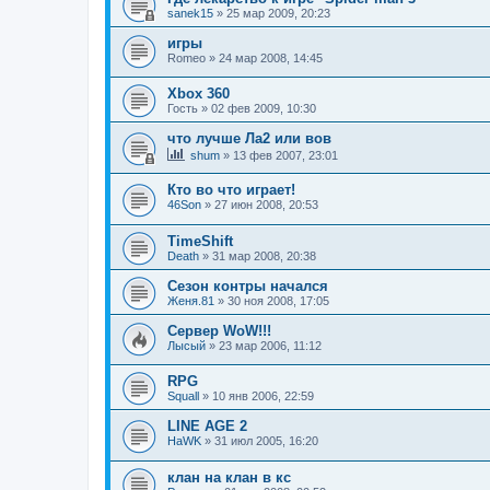
sanek15
»
25 мар 2009, 20:23
игры
Romeo
»
24 мар 2008, 14:45
Xbox 360
Гость
»
02 фев 2009, 10:30
что лучше Ла2 или вов
shum
»
13 фев 2007, 23:01
Кто во что играет!
46Son
»
27 июн 2008, 20:53
TimeShift
Death
»
31 мар 2008, 20:38
Сезон контры начался
Женя.81
»
30 ноя 2008, 17:05
Сервер WoW!!!
Лысый
»
23 мар 2006, 11:12
RPG
Squall
»
10 янв 2006, 22:59
LINE AGE 2
HaWK
»
31 июл 2005, 16:20
клан на клан в кс