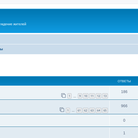
суждение жителей
ры
ОТВЕТЫ
186
1
9
10
11
12
13
…
966
1
61
62
63
64
65
…
0
1