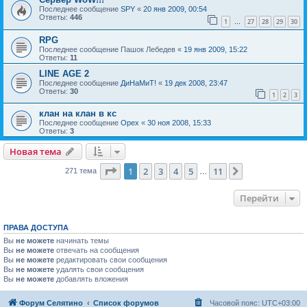
Последнее сообщение
SPY
«
20 янв 2009, 00:54
Ответы:
446
1
27
28
29
30
…
RPG
Последнее сообщение
Пашок Лебедев
«
19 янв 2009, 15:22
Ответы:
11
LINE AGE 2
Последнее сообщение
ДиНаМиТ!
«
19 дек 2008, 23:47
Ответы:
30
1
2
3
клан на клан в кс
Последнее сообщение
Орех
«
30 ноя 2008, 15:33
Ответы:
3
Новая тема
Страница
1
из
11
1
2
3
4
5
11
След.
271 тема
…
Перейти
ПРАВА ДОСТУПА
Вы
не можете
начинать темы
Вы
не можете
отвечать на сообщения
Вы
не можете
редактировать свои сообщения
Вы
не можете
удалять свои сообщения
Вы
не можете
добавлять вложения
Форум Селятино
Список форумов
Часовой пояс:
UTC+03:00