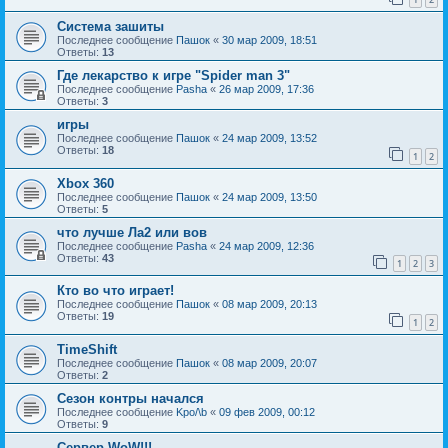
Система зашиты
Последнее сообщение
Пашок
«
30 мар 2009, 18:51
Ответы:
13
Где лекарство к игре "Spider man 3"
Последнее сообщение
Pasha
«
26 мар 2009, 17:36
Ответы:
3
игры
Последнее сообщение
Пашок
«
24 мар 2009, 13:52
Ответы:
18
1
2
Xbox 360
Последнее сообщение
Пашок
«
24 мар 2009, 13:50
Ответы:
5
что лучше Ла2 или вов
Последнее сообщение
Pasha
«
24 мар 2009, 12:36
Ответы:
43
1
2
3
Кто во что играет!
Последнее сообщение
Пашок
«
08 мар 2009, 20:13
Ответы:
19
1
2
TimeShift
Последнее сообщение
Пашок
«
08 мар 2009, 20:07
Ответы:
2
Сезон контры начался
Последнее сообщение
Kpo/\b
«
09 фев 2009, 00:12
Ответы:
9
Сервер WoW!!!