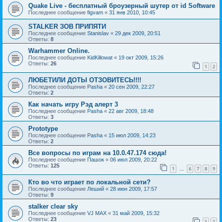
Quake Live - бесплатный броузерный шутер от id Software
Последнее сообщение
figvam
«
31 янв 2010, 10:45
STALKER ЗОВ ПРИПЯТИ
Последнее сообщение
Stanislav
«
29 дек 2009, 20:51
Ответы:
8
Warhammer Online.
Последнее сообщение
KidKillowat
«
19 окт 2009, 15:26
Ответы:
26
1
2
ЛЮБЕТИЛИ ДОТЫ ОТЗОВИТЕСЬ!!!!
Последнее сообщение
Pasha
«
20 сен 2009, 22:27
Ответы:
2
Как начать игру Рэд алерт 3
Последнее сообщение
Pasha
«
22 авг 2009, 18:48
Ответы:
3
Prototype
Последнее сообщение
Pasha
«
15 июл 2009, 14:23
Ответы:
2
Все вопросы по играм на 10.0.47.174 сюда!
Последнее сообщение
Пашок
«
06 июл 2009, 20:22
Ответы:
125
1
6
7
8
9
…
Кто во что играет по локальной сети?
Последнее сообщение
Леший
«
28 июн 2009, 17:57
Ответы:
9
stalker clear sky
Последнее сообщение
VJ MAX
«
31 май 2009, 15:32
Ответы:
23
1
2