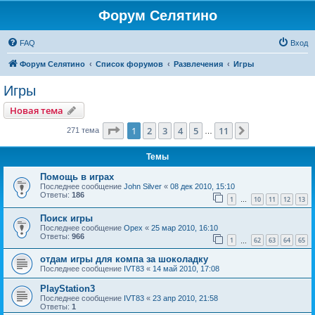
Форум Селятино
FAQ
Вход
Форум Селятино
Список форумов
Развлечения
Игры
Игры
Новая тема
Страница
1
из
11
1
2
3
4
5
11
След.
271 тема
…
Темы
Помощь в играх
Последнее сообщение
John Silver
«
08 дек 2010, 15:10
Ответы:
186
1
10
11
12
13
…
Поиск игры
Последнее сообщение
Орех
«
25 мар 2010, 16:10
Ответы:
966
1
62
63
64
65
…
отдам игры для компа за шоколадку
Последнее сообщение
IVT83
«
14 май 2010, 17:08
PlayStation3
Последнее сообщение
IVT83
«
23 апр 2010, 21:58
Ответы:
1