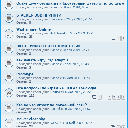
Quake Live - бесплатный броузерный шутер от id Software
Последнее сообщение
figvam
«
31 янв 2010, 10:45
STALKER ЗОВ ПРИПЯТИ
Последнее сообщение
Stanislav
«
29 дек 2009, 20:51
Ответы:
8
Warhammer Online.
Последнее сообщение
KidKillowat
«
19 окт 2009, 15:26
Ответы:
26
1
2
ЛЮБЕТИЛИ ДОТЫ ОТЗОВИТЕСЬ!!!!
Последнее сообщение
Pasha
«
20 сен 2009, 22:27
Ответы:
2
Как начать игру Рэд алерт 3
Последнее сообщение
Pasha
«
22 авг 2009, 18:48
Ответы:
3
Prototype
Последнее сообщение
Pasha
«
15 июл 2009, 14:23
Ответы:
2
Все вопросы по играм на 10.0.47.174 сюда!
Последнее сообщение
Пашок
«
06 июл 2009, 20:22
Ответы:
125
1
6
7
8
9
…
Кто во что играет по локальной сети?
Последнее сообщение
Леший
«
28 июн 2009, 17:57
Ответы:
9
stalker clear sky
Последнее сообщение
VJ MAX
«
31 май 2009, 15:32
Ответы:
23
1
2