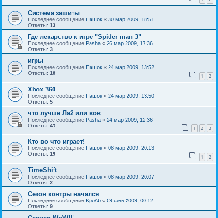
Система зашиты
Последнее сообщение
Пашок
«
30 мар 2009, 18:51
Ответы:
13
Где лекарство к игре "Spider man 3"
Последнее сообщение
Pasha
«
26 мар 2009, 17:36
Ответы:
3
игры
Последнее сообщение
Пашок
«
24 мар 2009, 13:52
Ответы:
18
1
2
Xbox 360
Последнее сообщение
Пашок
«
24 мар 2009, 13:50
Ответы:
5
что лучше Ла2 или вов
Последнее сообщение
Pasha
«
24 мар 2009, 12:36
Ответы:
43
1
2
3
Кто во что играет!
Последнее сообщение
Пашок
«
08 мар 2009, 20:13
Ответы:
19
1
2
TimeShift
Последнее сообщение
Пашок
«
08 мар 2009, 20:07
Ответы:
2
Сезон контры начался
Последнее сообщение
Kpo/\b
«
09 фев 2009, 00:12
Ответы:
9
Сервер WoW!!!