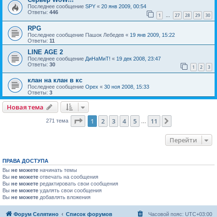
Последнее сообщение
SPY
«
20 янв 2009, 00:54
Ответы:
446
1
27
28
29
30
…
RPG
Последнее сообщение
Пашок Лебедев
«
19 янв 2009, 15:22
Ответы:
11
LINE AGE 2
Последнее сообщение
ДиНаМиТ!
«
19 дек 2008, 23:47
Ответы:
30
1
2
3
клан на клан в кс
Последнее сообщение
Орех
«
30 ноя 2008, 15:33
Ответы:
3
Новая тема
Страница
1
из
11
1
2
3
4
5
11
След.
271 тема
…
Перейти
ПРАВА ДОСТУПА
Вы
не можете
начинать темы
Вы
не можете
отвечать на сообщения
Вы
не можете
редактировать свои сообщения
Вы
не можете
удалять свои сообщения
Вы
не можете
добавлять вложения
Форум Селятино
Список форумов
Часовой пояс:
UTC+03:00