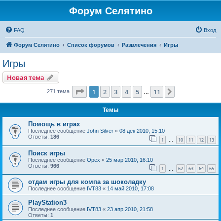
Форум Селятино
FAQ
Вход
Форум Селятино
Список форумов
Развлечения
Игры
Игры
Новая тема
Страница
1
из
11
1
2
3
4
5
11
След.
271 тема
…
Темы
Помощь в играх
Последнее сообщение
John Silver
«
08 дек 2010, 15:10
Ответы:
186
1
10
11
12
13
…
Поиск игры
Последнее сообщение
Орех
«
25 мар 2010, 16:10
Ответы:
966
1
62
63
64
65
…
отдам игры для компа за шоколадку
Последнее сообщение
IVT83
«
14 май 2010, 17:08
PlayStation3
Последнее сообщение
IVT83
«
23 апр 2010, 21:58
Ответы:
1