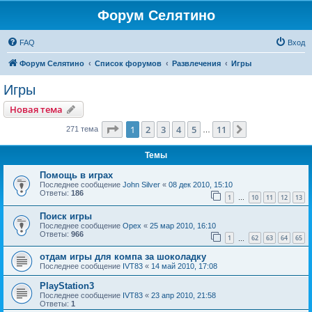
Форум Селятино
FAQ
Вход
Форум Селятино
Список форумов
Развлечения
Игры
Игры
Новая тема
Страница
1
из
11
1
2
3
4
5
11
След.
271 тема
…
Темы
Помощь в играх
Последнее сообщение
John Silver
«
08 дек 2010, 15:10
Ответы:
186
1
10
11
12
13
…
Поиск игры
Последнее сообщение
Орех
«
25 мар 2010, 16:10
Ответы:
966
1
62
63
64
65
…
отдам игры для компа за шоколадку
Последнее сообщение
IVT83
«
14 май 2010, 17:08
PlayStation3
Последнее сообщение
IVT83
«
23 апр 2010, 21:58
Ответы:
1