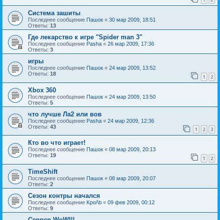
Система зашиты
Последнее сообщение
Пашок
«
30 мар 2009, 18:51
Ответы:
13
Где лекарство к игре "Spider man 3"
Последнее сообщение
Pasha
«
26 мар 2009, 17:36
Ответы:
3
игры
Последнее сообщение
Пашок
«
24 мар 2009, 13:52
Ответы:
18
1
2
Xbox 360
Последнее сообщение
Пашок
«
24 мар 2009, 13:50
Ответы:
5
что лучше Ла2 или вов
Последнее сообщение
Pasha
«
24 мар 2009, 12:36
Ответы:
43
1
2
3
Кто во что играет!
Последнее сообщение
Пашок
«
08 мар 2009, 20:13
Ответы:
19
1
2
TimeShift
Последнее сообщение
Пашок
«
08 мар 2009, 20:07
Ответы:
2
Сезон контры начался
Последнее сообщение
Kpo/\b
«
09 фев 2009, 00:12
Ответы:
9
Сервер WoW!!!