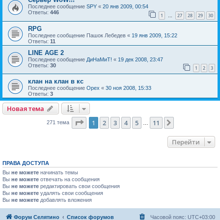
Последнее сообщение
SPY
«
20 янв 2009, 00:54
Ответы:
446
1
27
28
29
30
…
RPG
Последнее сообщение
Пашок Лебедев
«
19 янв 2009, 15:22
Ответы:
11
LINE AGE 2
Последнее сообщение
ДиНаМиТ!
«
19 дек 2008, 23:47
Ответы:
30
1
2
3
клан на клан в кс
Последнее сообщение
Орех
«
30 ноя 2008, 15:33
Ответы:
3
Новая тема
Страница
1
из
11
1
2
3
4
5
11
След.
271 тема
…
Перейти
ПРАВА ДОСТУПА
Вы
не можете
начинать темы
Вы
не можете
отвечать на сообщения
Вы
не можете
редактировать свои сообщения
Вы
не можете
удалять свои сообщения
Вы
не можете
добавлять вложения
Форум Селятино
Список форумов
Часовой пояс:
UTC+03:00