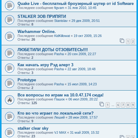
Quake Live - бесплатный броузерный шутер от id Software
Последнее сообщение
figvam
«
31 янв 2010, 10:45
STALKER ЗОВ ПРИПЯТИ
Последнее сообщение
Stanislav
«
29 дек 2009, 20:51
Ответы:
8
Warhammer Online.
Последнее сообщение
KidKillowat
«
19 окт 2009, 15:26
Ответы:
26
1
2
ЛЮБЕТИЛИ ДОТЫ ОТЗОВИТЕСЬ!!!!
Последнее сообщение
Pasha
«
20 сен 2009, 22:27
Ответы:
2
Как начать игру Рэд алерт 3
Последнее сообщение
Pasha
«
22 авг 2009, 18:48
Ответы:
3
Prototype
Последнее сообщение
Pasha
«
15 июл 2009, 14:23
Ответы:
2
Все вопросы по играм на 10.0.47.174 сюда!
Последнее сообщение
Пашок
«
06 июл 2009, 20:22
Ответы:
125
1
6
7
8
9
…
Кто во что играет по локальной сети?
Последнее сообщение
Леший
«
28 июн 2009, 17:57
Ответы:
9
stalker clear sky
Последнее сообщение
VJ MAX
«
31 май 2009, 15:32
Ответы:
23
1
2