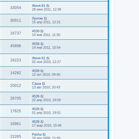
Женя.81
33054
28 июн 2011, 12:36
Лунтик
30911
15 апр 2011, 12:31
4539
16737
14 янв 2011, 11:30
4539
45896
14 янв 2011, 10:54
Женя.81
16223
02 ноя 2010, 12:27
4539
14282
12 окт 2010, 09:40
Саша
20012
13 авг 2010, 20:43
4539
26705
22 апр 2010, 19:00
4539
17625
01 апр 2010, 19:51
4539
16961
17 мар 2010, 15:46
Pasha
22265
26 дек 2009, 21:55