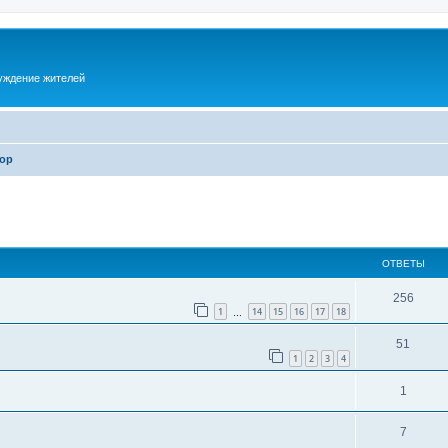
суждение жителей
ор
ОТВЕТЫ
256
1
14
15
16
17
18
…
51
1
2
3
4
1
7