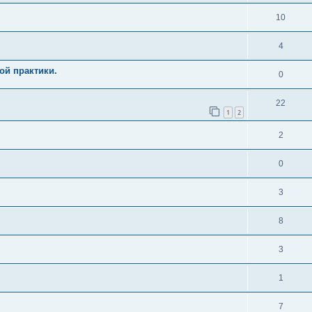
10
4
ой практики.
0
22
1
2
2
0
3
8
3
1
7