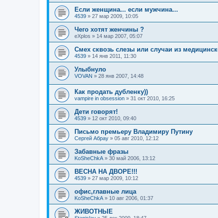
Если женщина... если мужчина...
4539
»
27 мар 2009, 10:05
Чего хотят женчины ?
eXplos
»
14 мар 2007, 05:07
Смех сквозь слезы или случаи из медицинск
4539
»
14 янв 2011, 11:30
Улыбнуло
VOVAN
»
28 янв 2007, 14:48
Как продать дубленку))
vampire in obsession
»
31 окт 2010, 16:25
Дети говорят!
4539
»
12 окт 2010, 09:40
Письмо премьеру Владимиру Путину
Сергей Абрау
»
05 авг 2010, 12:12
Забавные фразы
KoSheChkA
»
30 май 2006, 13:12
ВЕСНА НА ДВОРЕ!!!
4539
»
27 мар 2009, 10:12
офис,главные лица
KoSheChkA
»
10 авг 2006, 01:37
ЖИВОТНЫЕ