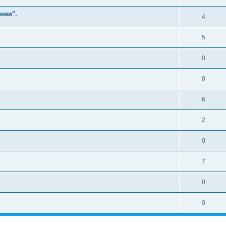
нии".
4
5
0
0
6
2
0
7
0
0