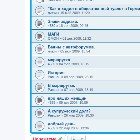
Stanislav
»
25 дек 2009, 18:47
"Как я ходил в общественный туалет в Герма
лиззи
»
15 май 2009, 11:20
Знаки зодиака.
4539
»
18 сен 2009, 09:46
МАГИ
OMOH
»
01 дек 2009, 11:32
Баяны с автофорумов.
лиззи
»
05 июн 2009, 15:54
маршрутка
4539
»
04 фев 2009, 16:15
История
Равшан
»
09 апр 2009, 23:15
В маршрутке.
Равшан
»
07 апр 2009, 18:19
про наших женщин
4539
»
09 дек 2008, 10:09
А супружеский долг?
Равшан
»
26 мар 2009, 10:30
добрый день
4539
»
22 мар 2009, 13:36
Новая тема