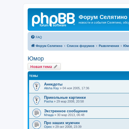
Форум Селятино
новости и события Селятино, об
FAQ
Форум Селятино
Список форумов
Развлечения
Юм
Юмор
Новая тема
ТЕМЫ
Анекдоты
Alisha Ray
»
04 ноя 2005, 17:36
Прикольные картинки
Pasha
»
29 мар 2008, 20:58
Экстренное сообщение
Млада
»
30 мар 2013, 06:48
Про наших мужчин
Орех
»
29 окт 2008, 23:39