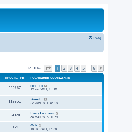
Вход
Страница
1
из
8
1
2
3
4
5
8
След.
181 тема
…
ПРОСМОТРЫ
ПОСЛЕДНЕЕ СООБЩЕНИЕ
contrario
289667
12 авг 2011, 15:10
Женя.81
119951
22 июл 2011, 04:00
Rjaviy Fantomas
69020
30 мар 2013, 11:56
4539
33541
19 окт 2011, 13:29