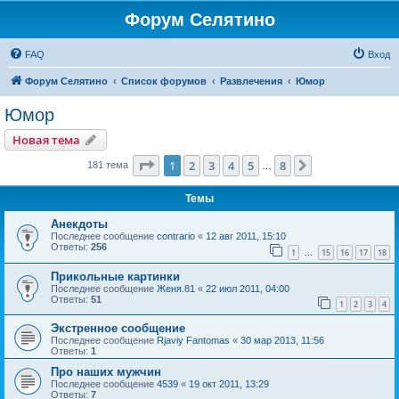
Форум Селятино
FAQ
Вход
Форум Селятино
Список форумов
Развлечения
Юмор
Юмор
Новая тема
Страница
1
из
8
1
2
3
4
5
8
След.
181 тема
…
Темы
Анекдоты
Последнее сообщение
contrario
«
12 авг 2011, 15:10
Ответы:
256
1
15
16
17
18
…
Прикольные картинки
Последнее сообщение
Женя.81
«
22 июл 2011, 04:00
Ответы:
51
1
2
3
4
Экстренное сообщение
Последнее сообщение
Rjaviy Fantomas
«
30 мар 2013, 11:56
Ответы:
1
Про наших мужчин
Последнее сообщение
4539
«
19 окт 2011, 13:29
Ответы:
7