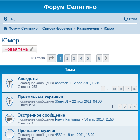
Форум Селятино
FAQ
Вход
Форум Селятино
Список форумов
Развлечения
Юмор
Юмор
Новая тема
Страница
1
из
8
1
2
3
4
5
8
След.
181 тема
…
Темы
Анекдоты
Последнее сообщение
contrario
«
12 авг 2011, 15:10
Ответы:
256
1
15
16
17
18
…
Прикольные картинки
Последнее сообщение
Женя.81
«
22 июл 2011, 04:00
Ответы:
51
1
2
3
4
Экстренное сообщение
Последнее сообщение
Rjaviy Fantomas
«
30 мар 2013, 11:56
Ответы:
1
Про наших мужчин
Последнее сообщение
4539
«
19 окт 2011, 13:29
Ответы:
7