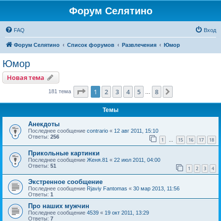
Форум Селятино
FAQ
Вход
Форум Селятино
Список форумов
Развлечения
Юмор
Юмор
Новая тема
Страница
1
из
8
1
2
3
4
5
8
След.
181 тема
…
Темы
Анекдоты
Последнее сообщение
contrario
«
12 авг 2011, 15:10
Ответы:
256
1
15
16
17
18
…
Прикольные картинки
Последнее сообщение
Женя.81
«
22 июл 2011, 04:00
Ответы:
51
1
2
3
4
Экстренное сообщение
Последнее сообщение
Rjaviy Fantomas
«
30 мар 2013, 11:56
Ответы:
1
Про наших мужчин
Последнее сообщение
4539
«
19 окт 2011, 13:29
Ответы:
7